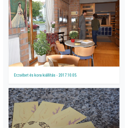
Erzsébet és kora kiállítás - 2017.10.05.