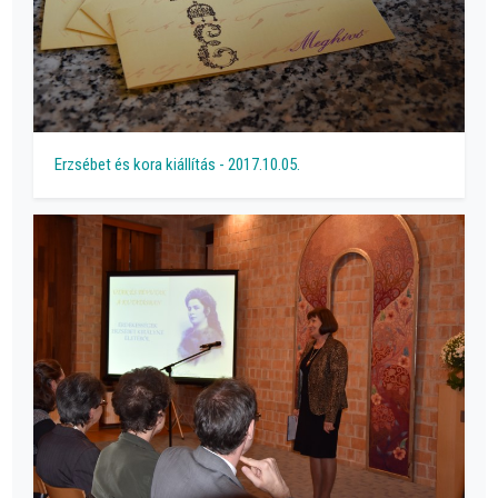
Erzsébet és kora kiállítás - 2017.10.05.