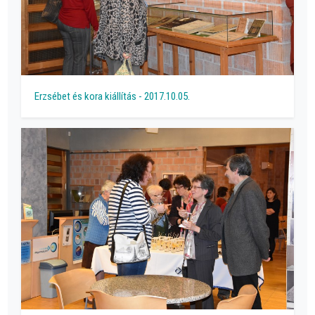
Erzsébet és kora kiállítás - 2017.10.05.