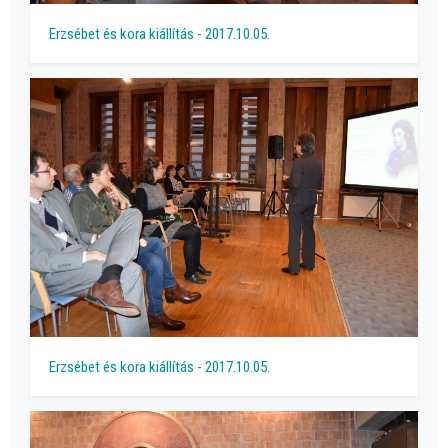
Erzsébet és kora kiállítás - 2017.10.05.
Erzsébet és kora kiállítás - 2017.10.05.