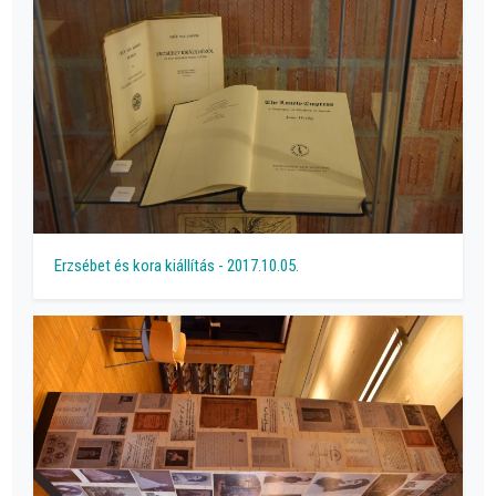
Erzsébet és kora kiállítás - 2017.10.05.