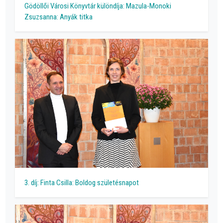
Gödöllői Városi Könyvtár különdíja: Mazula-Monoki
Zsuzsanna: Anyák titka
3. díj: Finta Csilla: Boldog születésnapot