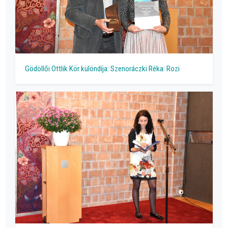
Gödöllői Ottlik Kör különdíja: Szenoráczki Réka: Rozi