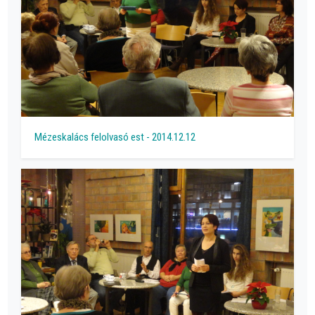
Mézeskalács felolvasó est - 2014.12.12