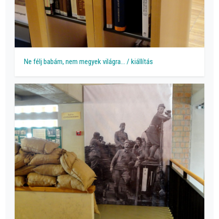
Ne félj babám, nem megyek világra... / kiállítás