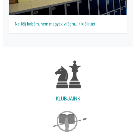
Ne félj babám, nem megyek világra... / kiállítás
KLUBJAINK