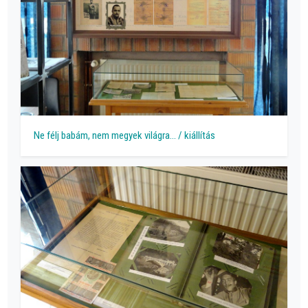
Ne félj babám, nem megyek világra... / kiállítás