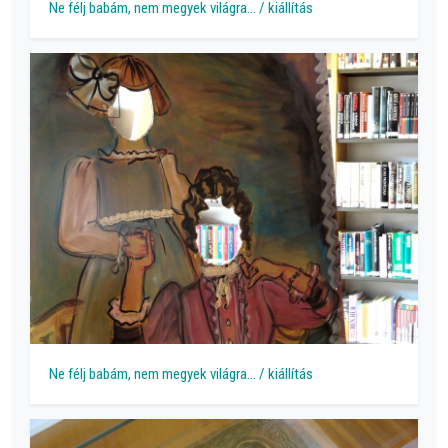
Ne félj babám, nem megyek világra... / kiállítás
Ne félj babám, nem megyek világra... / kiállítás