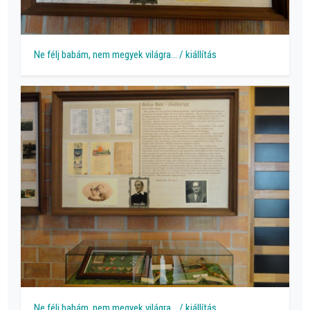
Ne félj babám, nem megyek világra... / kiállítás
Ne félj babám, nem megyek világra... / kiállítás