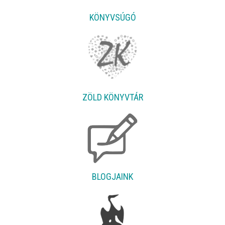
KÖNYVSÚGÓ
ZÖLD KÖNYVTÁR
BLOGJAINK