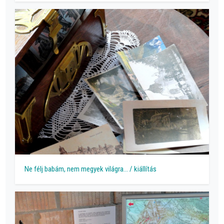
Ne félj babám, nem megyek világra... / kiállítás