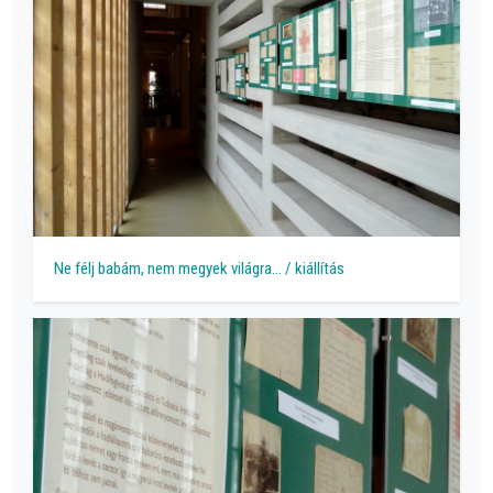
Ne félj babám, nem megyek világra... / kiállítás