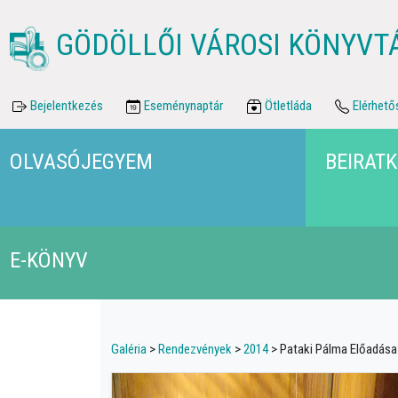
GÖDÖLLŐI VÁROSI KÖNYVT
Bejelentkezés
Eseménynaptár
Ötletláda
Elérhető
OLVASÓJEGYEM
BEIRAT
E-KÖNYV
Galéria
>
Rendezvények
>
2014
> Pataki Pálma Előadása 