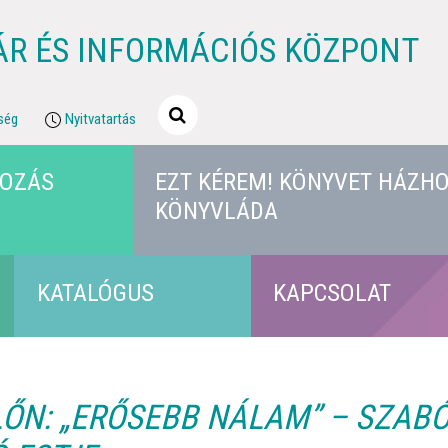
ÁR ÉS INFORMÁCIÓS KÖZPONT
ség
Nyitvatartás
KOZÁS
EZT KÉREM! KÖNYVET HÁZHO
KÖNYVLÁDA
KATALÓGUS
KAPCSOLAT
N: „ERŐSEBB NÁLAM” – SZABÓ 