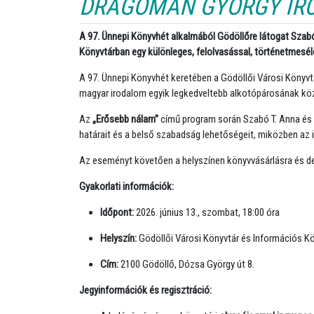
DRAGOMÁN GYÖRGY ÍRÓ
A 97. Ünnepi Könyvhét alkalmából Gödöllőre látogat Szabó
Könyvtárban egy különleges, felolvasással, történetmesél
A 97. Ünnepi Könyvhét keretében a Gödöllői Városi Könyvtá
magyar irodalom egyik legkedveltebb alkotópárosának kö
Az
„Erősebb nálam”
című program során Szabó T. Anna és 
határait és a belső szabadság lehetőségeit, miközben az i
Az eseményt követően a helyszínen könyvvásárlásra és dedi
Gyakorlati információk:
Időpont:
2026. június 13., szombat, 18:00 óra
Helyszín:
Gödöllői Városi Könyvtár és Információs K
Cím:
2100 Gödöllő, Dózsa György út 8.
Jegyinformációk és regisztráció: