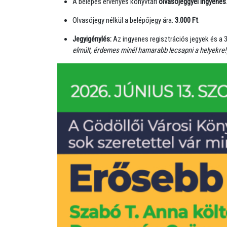
A belépés érvényes könyvtári
olvasójeggyel ingyenes
Olvasójegy nélkül a belépőjegy ára:
3.000 Ft
.
Jegyigénylés:
Az ingyenes regisztrációs jegyek és a 
elmúlt, érdemes minél hamarabb lecsapni a helyekre!