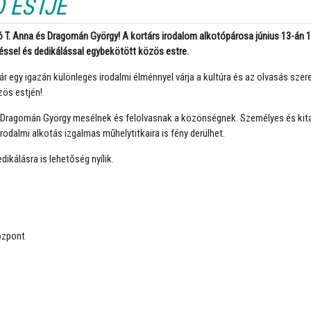
 ESTJE
 T. Anna és Dragomán György! A kortárs irodalom alkotópárosa június 13-án 18
éssel és dedikálással egybekötött közös estre.
r egy igazán különleges irodalmi élménnyel várja a kultúra és az olvasás szer
zös estjén!
Dragomán György mesélnek és felolvasnak a közönségnek. Személyes és kital
rodalmi alkotás izgalmas műhelytitkaira is fény derülhet.
kálásra is lehetőség nyílik.
özpont