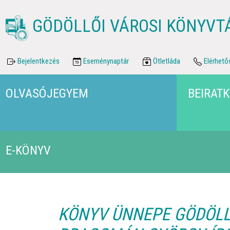
GÖDÖLLŐI VÁROSI KÖNYVT
Bejelentkezés
Eseménynaptár
Ötletláda
Elérhető
OLVASÓJEGYEM
BEIRAT
E-KÖNYV
KÖNYV ÜNNEPE GÖDÖLLŐ