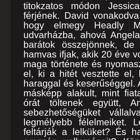
titokzatos módon Jessica
férjének. David vonakodva
hogy elmegy Headly Ma
udvarházba, ahová Angela 
barátok összejönnek, d
hamvas ifjak, akik 20 éve 
maga története és nyomaszt
el, ki a hitét vesztette el
haraggal és keserűséggel. 
másképp alakult, mint fiat
órát töltenek együtt, A
sebezhetőségüket válla
legmélyebb félelmeiket. 
feltárják a lelküket? És 