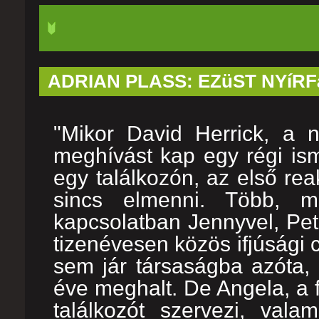
ADRIAN PLASS: EZüST NYíRF
"Mikor David Herrick, a 
meghívást kap egy régi ism
egy találkozón, az első re
sincs elmenni. Több, 
kapcsolatban Jennyvel, Pete
tizenévesen közös ifjúsági 
sem jár társaságba azóta, 
éve meghalt. De Angela, a f
találkozót szervezi, vala