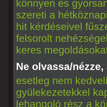
könnyen és gyorsan
szereti a hétköznap
hit kérdéseivel fűs
felsorolt nehézsége
keres megoldásokat
Ne olvassa/nézze, a
esetleg nem kedveli 
gyülekezetekkel kap
lehangoló rész a kö