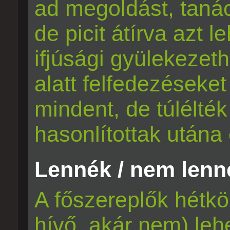
ad megoldást, tanác
de picit átírva azt 
ifjúsági gyülekezet
alatt felfedezéseke
mindent, de túlélték
hasonlítottak utána 
Lennék / nem lenné
A főszereplők hétkö
hívő, akár nem) leh