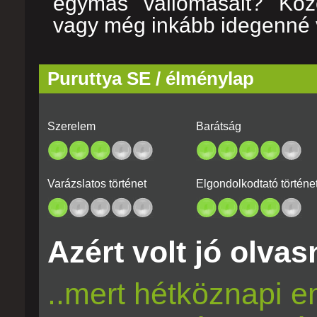
egymás vallomásait? Köz
vagy még inkább idegenné 
Puruttya SE / élménylap
Szerelem
Barátság
Varázslatos történet
Elgondolkodtató történe
Azért volt jó olvasn
..mert hétköznapi e