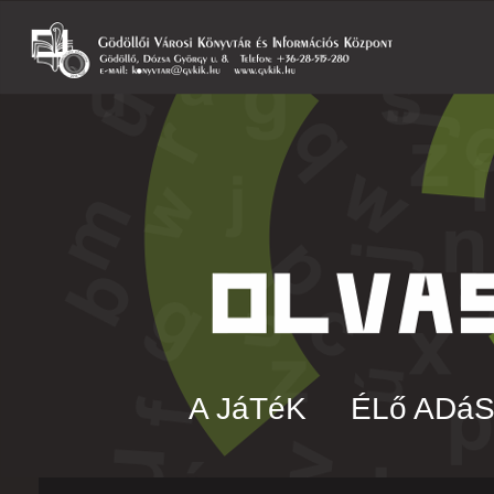
A JáTéK
ÉLő ADá