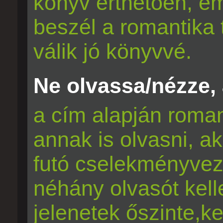
könyv érthetően, em
beszél a romantika t
válik jó könyvvé.
Ne olvassa/nézze, a
a cím alapján roman
annak is olvasni, a
futó cselekményveze
néhány olvasót kell
jelenetek őszinte,k