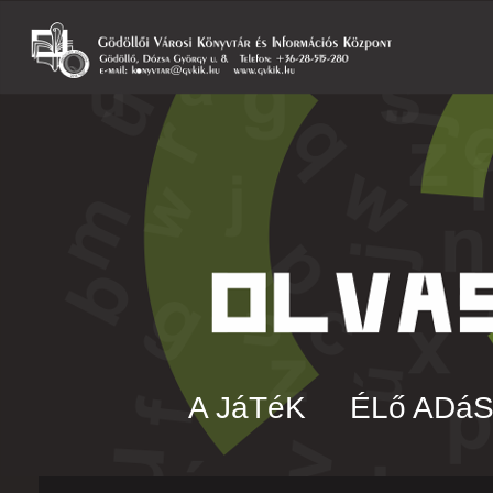
A JáTéK
ÉLő ADá