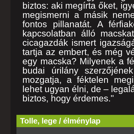
biztos: aki megírta őket, i
megismerni a másik nemet
fontos pillanatát. A férfi
kapcsolatban álló macskat
cicagazdák ismert igazság
tartja az embert, és még vé
egy macska? Milyenek a fé
budai úrilány szerzőjéne
mozgatja, a féktelen megi
lehet ugyan élni, de – lega
biztos, hogy érdemes."
Tolle, lege / élménylap