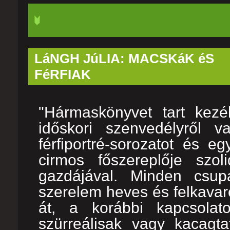
LáNGH JúLIA: MACSKáK éS
FéRFIAK
"Hármaskönyvet tart kez
időskori szenvedélyről va
férfiportré-sorozatot és 
cirmos főszereplője szol
gazdájával. Minden csup
szerelem heves és felkavaró
át, a korábbi kapcsolat
szürreálisak vagy kacagt