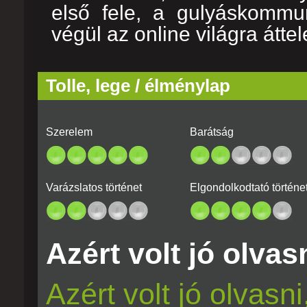
első fele, a gulyáskommun
végül az online világra áttel
Tolle, lege / élménylap
Szerelem
Barátság
Varázslatos történet
Elgondolkodtató történe
Azért volt jó olvasn
Azért volt jó olvasn