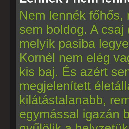
Nem lennék főhős, m
sem boldog. A csaj 
melyik pasiba legyen
Kornél nem elég va
kis baj. És azért s
megjelenített életá
kilátástalanabb, r
egymással igazán be
gyűlölik a helyzetü