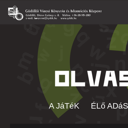
A JáTéK
ÉLő ADá