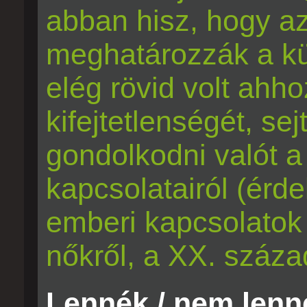
abban hisz, hogy a
meghatározzák a kü
elég rövid volt ahho
kifejtetlenségét, se
gondolkodni valót a
kapcsolatairól (érd
emberi kapcsolatok 
nőkről, a XX. száza
Lennék / nem lenné