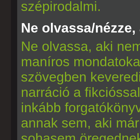
szépirodalmi.
Ne olvassa/nézze, a
Ne olvassa, aki nem 
maníros mondatokat
szövegben keveredi
narráció a fikcióssa
inkább forgatókönyve
annak sem, aki már
sohasem öregednek