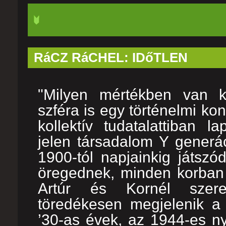
RáCZ RáCHEL: IDőTLEN
"Milyen mértékben van ki
szféra is egy történelmi k
kollektív tudatalattiban 
jelen társadalom Y generác
1900-tól napjainkig játszó
öregednek, minden korban 
Artúr és Kornél szer
töredékesen megjelenik a 
’30-as évek, az 1944-es ny