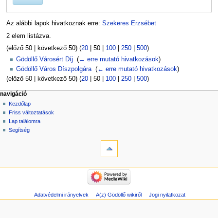
Az alábbi lapok hivatkoznak erre:
Szekeres Erzsébet
2 elem listázva.
(
előző 50
|
következő 50
) (
20
|
50
|
100
|
250
|
500
)
Gödöllő Városért Díj
‎
(
← erre mutató hivatkozások
)
Gödöllő Város Díszpolgára
‎
(
← erre mutató hivatkozások
)
(
előző 50
|
következő 50
) (
20
|
50
|
100
|
250
|
500
)
navigáció
Kezdőlap
Friss változtatások
Lap találomra
Segítség
Adatvédelmi irányelvek
A(z) Gödöllő wikiről
Jogi nyilatkozat