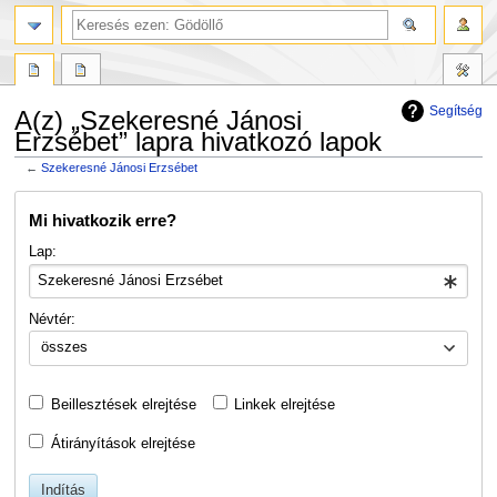
Segítség
A(z) „Szekeresné Jánosi
Erzsébet” lapra hivatkozó lapok
←
Szekeresné Jánosi Erzsébet
Ugrás
Ugrás
Mi hivatkozik erre?
a
a
navigációhoz
kereséshez
Lap:
Névtér:
összes
Beillesztések elrejtése
Linkek elrejtése
Átirányítások elrejtése
Indítás