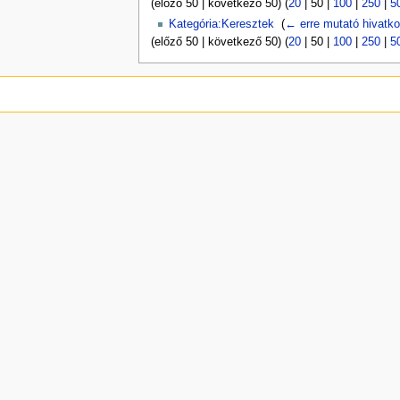
(
előző 50
|
következő 50
) (
20
|
50
|
100
|
250
|
5
Kategória:Keresztek
‎
(
← erre mutató hivatk
(
előző 50
|
következő 50
) (
20
|
50
|
100
|
250
|
5