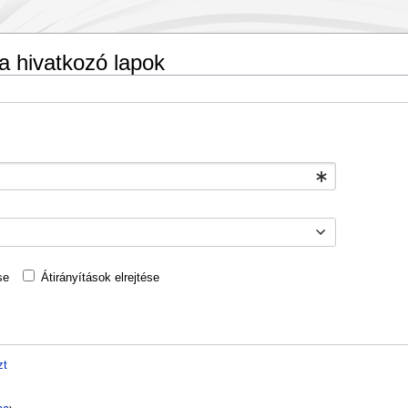
ra hivatkozó lapok
se
Átirányítások elrejtése
zt