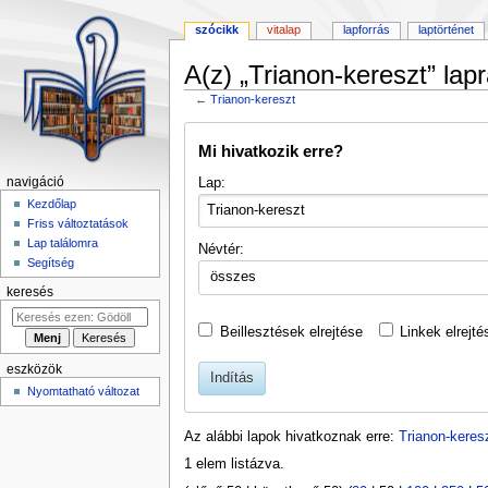
szócikk
vitalap
lapforrás
laptörténet
A(z) „Trianon-kereszt” lap
←
Trianon-kereszt
Ugrás
Ugrás
Mi hivatkozik erre?
a
a
navigációhoz
kereséshez
Lap:
navigáció
Kezdőlap
Friss változtatások
Lap találomra
Névtér:
Segítség
összes
keresés
Beillesztések elrejtése
Linkek elrejté
eszközök
Indítás
Nyomtatható változat
Az alábbi lapok hivatkoznak erre:
Trianon-keres
1 elem listázva.