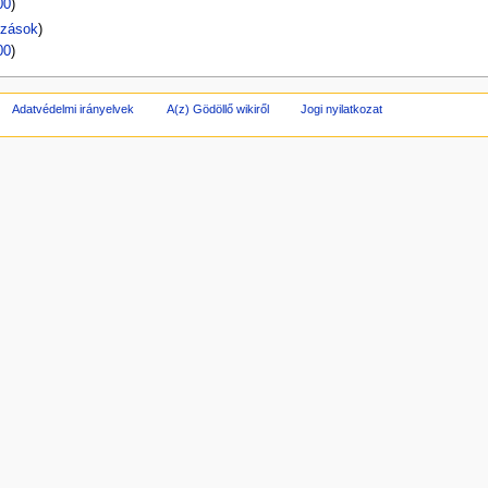
00
)
ozások
)
00
)
Adatvédelmi irányelvek
A(z) Gödöllő wikiről
Jogi nyilatkozat