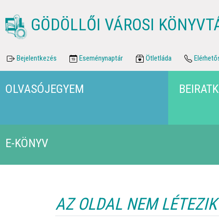
GÖDÖLLŐI VÁROSI KÖNYVT
Bejelentkezés
Eseménynaptár
Ötletláda
Elérhető
OLVASÓJEGYEM
BEIRAT
E-KÖNYV
AZ OLDAL NEM LÉTEZIK