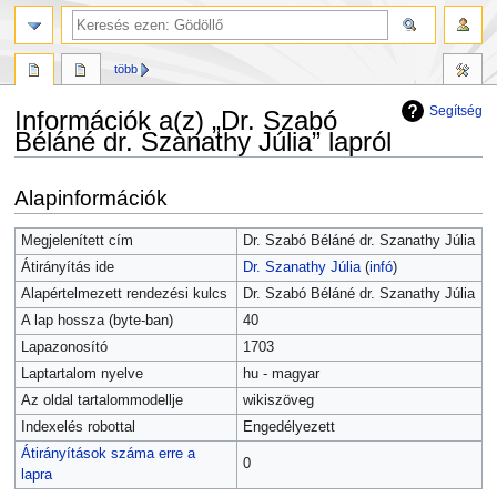
több
Segítség
Információk a(z) „Dr. Szabó
Béláné dr. Szanathy Júlia” lapról
Ugrás
Ugrás
Alapinformációk
a
a
navigációhoz
kereséshez
Megjelenített cím
Dr. Szabó Béláné dr. Szanathy Júlia
Átirányítás ide
Dr. Szanathy Júlia
(
infó
)
Alapértelmezett rendezési kulcs
Dr. Szabó Béláné dr. Szanathy Júlia
A lap hossza (byte-ban)
40
Lapazonosító
1703
Laptartalom nyelve
hu - magyar
Az oldal tartalommodellje
wikiszöveg
Indexelés robottal
Engedélyezett
Átirányítások száma erre a
0
lapra