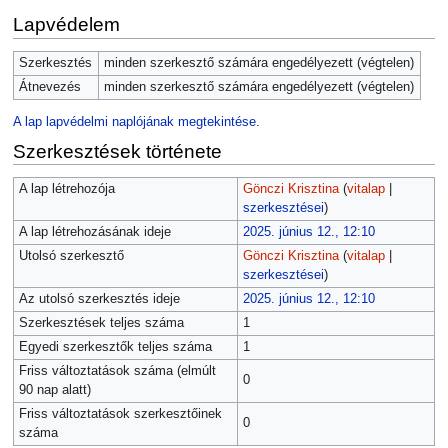
Lapvédelem
Szerkesztés
minden szerkesztő számára engedélyezett (végtelen)
Átnevezés
minden szerkesztő számára engedélyezett (végtelen)
A lap lapvédelmi naplójának megtekintése.
Szerkesztések története
A lap létrehozója
Gönczi Krisztina
(
vitalap
|
szerkesztései
)
A lap létrehozásának ideje
2025. június 12., 12:10
Utolsó szerkesztő
Gönczi Krisztina
(
vitalap
|
szerkesztései
)
Az utolsó szerkesztés ideje
2025. június 12., 12:10
Szerkesztések teljes száma
1
Egyedi szerkesztők teljes száma
1
Friss változtatások száma (elmúlt
0
90 nap alatt)
Friss változtatások szerkesztőinek
0
száma