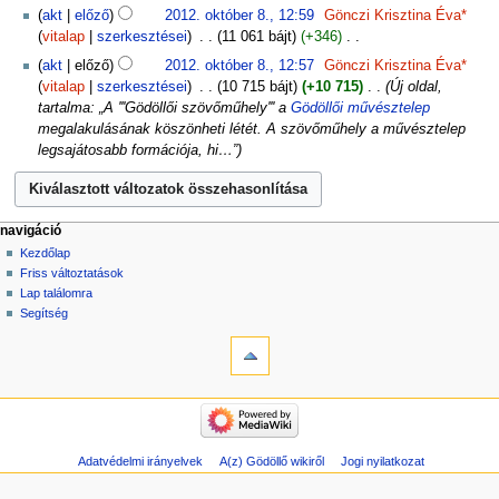
8.
N
akt
előző
2012. október 8., 12:59
‎
Gönczi Krisztina Éva*
c
i
vitalap
szerkesztései
‎
11 061 bájt
+346
‎
s
n
N
s
akt
előző
2012. október 8., 12:57
‎
Gönczi Krisztina Éva*
c
i
z
vitalap
szerkesztései
‎
10 715 bájt
+10 715
‎
Új oldal,
s
n
e
tartalma: „A '''Gödöllői szövőműhely''' a
Gödöllői művésztelep
s
c
r
megalakulásának köszönheti létét. A szövőműhely a művésztelep
z
s
k
legsajátosabb formációja, hi…”
e
s
e
r
z
s
k
e
z
e
r
t
navigáció
s
k
é
Kezdőlap
z
e
Friss változtatások
s
t
s
Lap találomra
i
é
z
Segítség
ö
s
t
s
i
é
s
ö
s
z
s
i
e
s
ö
f
z
s
o
e
s
Adatvédelmi irányelvek
A(z) Gödöllő wikiről
Jogi nyilatkozat
g
f
z
l
o