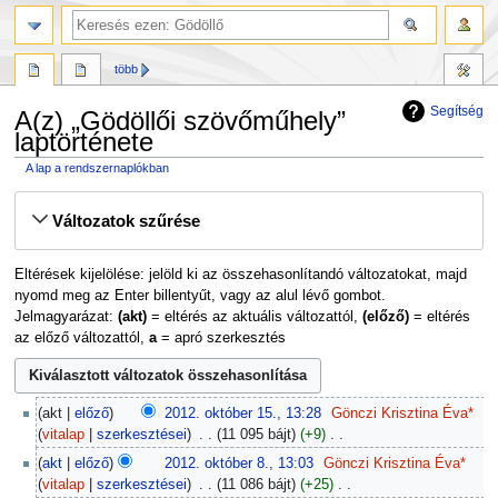
több
Segítség
A(z) „Gödöllői szövőműhely”
laptörténete
A lap a rendszernaplókban
Ugrás
Ugrás
Változatok szűrése
a
a
navigációhoz
kereséshez
Eltérések kijelölése: jelöld ki az összehasonlítandó változatokat, majd
nyomd meg az Enter billentyűt, vagy az alul lévő gombot.
Jelmagyarázat:
(akt)
= eltérés az aktuális változattól,
(előző)
= eltérés
az előző változattól,
a
= apró szerkesztés
2012.
akt
előző
2012. október 15., 13:28
‎
Gönczi Krisztina Éva*
október
vitalap
szerkesztései
‎
11 095 bájt
+9
‎
15.
N
2012.
akt
előző
2012. október 8., 13:03
‎
Gönczi Krisztina Éva*
i
október
vitalap
szerkesztései
‎
11 086 bájt
+25
‎
n