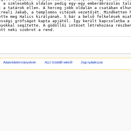
Adatvédelmi irányelvek
A(z) Gödöllő wikiről
Jogi nyilatkozat