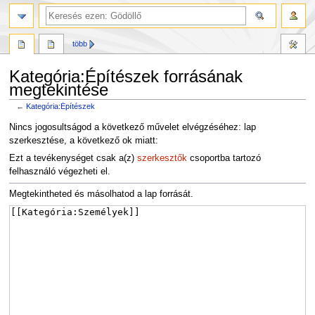
több
Kategória:Építészek forrásának
megtekintése
←
Kategória:Építészek
Ugrás
Ugrás
Nincs jogosultságod a következő művelet elvégzéséhez: lap
a
a
szerkesztése, a következő ok miatt:
navigációhoz
kereséshez
Ezt a tevékenységet csak a(z)
szerkesztők
csoportba tartozó
felhasználó végezheti el.
Megtekintheted és másolhatod a lap forrását.