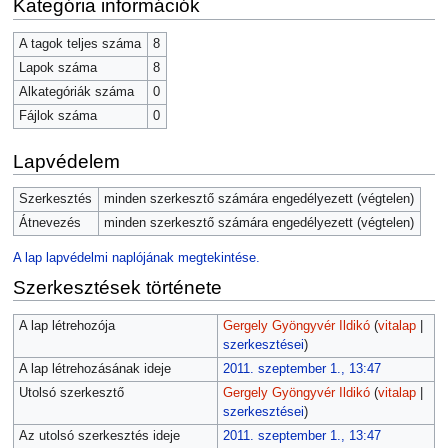
Kategória információk
A tagok teljes száma
8
Lapok száma
8
Alkategóriák száma
0
Fájlok száma
0
Lapvédelem
Szerkesztés
minden szerkesztő számára engedélyezett (végtelen)
Átnevezés
minden szerkesztő számára engedélyezett (végtelen)
A lap lapvédelmi naplójának megtekintése.
Szerkesztések története
A lap létrehozója
Gergely Gyöngyvér Ildikó
(
vitalap
|
szerkesztései
)
A lap létrehozásának ideje
2011. szeptember 1., 13:47
Utolsó szerkesztő
Gergely Gyöngyvér Ildikó
(
vitalap
|
szerkesztései
)
Az utolsó szerkesztés ideje
2011. szeptember 1., 13:47