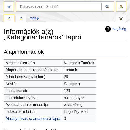
több
Segítség
Információk a(z)
„Kategória:Tanárok” lapról
Ugrás
Ugrás
Alapinformációk
a
a
navigációhoz
kereséshez
Megjelenített cím
Kategória:Tanárok
Alapértelmezett rendezési kulcs
Tanárok
A lap hossza (byte-ban)
26
Névtér
Kategória
Lapazonosító
129
Laptartalom nyelve
hu - magyar
Az oldal tartalommodellje
wikiszöveg
Indexelés robottal
Engedélyezett
Átirányítások száma erre a lapra
0