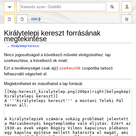
több
Királytelepi kereszt forrásának
megtekintése
←
Királytelepi kereszt
Ugrás
Ugrás
Nincs jogosultságod a következő művelet elvégzéséhez: lap
a
a
szerkesztése, a következő ok miatt:
navigációhoz
kereséshez
Ezt a tevékenységet csak a(z)
szerkesztők
csoportba tartozó
felhasználó végezheti el.
Megtekintheted és másolhatod a lap forrását.