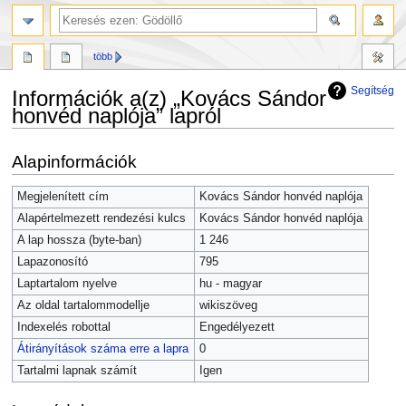
több
Segítség
Információk a(z) „Kovács Sándor
honvéd naplója” lapról
Ugrás
Ugrás
Alapinformációk
a
a
navigációhoz
kereséshez
Megjelenített cím
Kovács Sándor honvéd naplója
Alapértelmezett rendezési kulcs
Kovács Sándor honvéd naplója
A lap hossza (byte-ban)
1 246
Lapazonosító
795
Laptartalom nyelve
hu - magyar
Az oldal tartalommodellje
wikiszöveg
Indexelés robottal
Engedélyezett
Átirányítások száma erre a lapra
0
Tartalmi lapnak számít
Igen