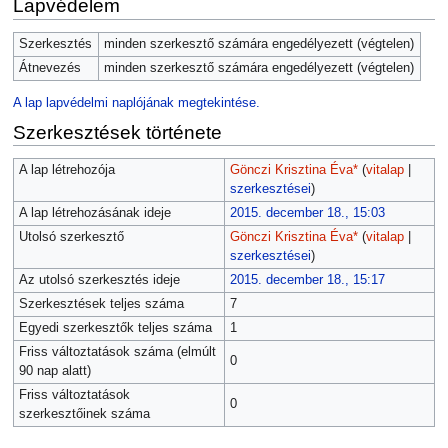
Lapvédelem
Szerkesztés
minden szerkesztő számára engedélyezett (végtelen)
Átnevezés
minden szerkesztő számára engedélyezett (végtelen)
A lap lapvédelmi naplójának megtekintése.
Szerkesztések története
A lap létrehozója
Gönczi Krisztina Éva*
(
vitalap
|
szerkesztései
)
A lap létrehozásának ideje
2015. december 18., 15:03
Utolsó szerkesztő
Gönczi Krisztina Éva*
(
vitalap
|
szerkesztései
)
Az utolsó szerkesztés ideje
2015. december 18., 15:17
Szerkesztések teljes száma
7
Egyedi szerkesztők teljes száma
1
Friss változtatások száma (elmúlt
0
90 nap alatt)
Friss változtatások
0
szerkesztőinek száma