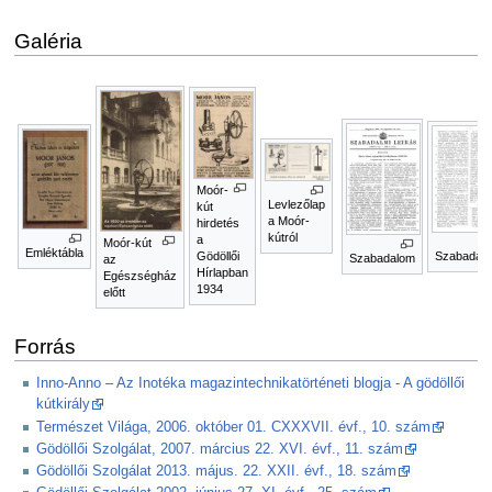
Galéria
Moór-
Levlezőlap
kút
a Moór-
hirdetés
kútról
a
Moór-kút
Emléktábla
Szabadal
Gödöllői
Szabadalom
az
Hírlapban
Egészségház
1934
előtt
Forrás
Inno-Anno – Az Inotéka magazintechnikatörténeti blogja - A gödöllői
kútkirály
Természet Világa, 2006. október 01. CXXXVII. évf., 10. szám
Gödöllői Szolgálat, 2007. március 22. XVI. évf., 11. szám
Gödöllői Szolgálat 2013. május. 22. XXII. évf., 18. szám