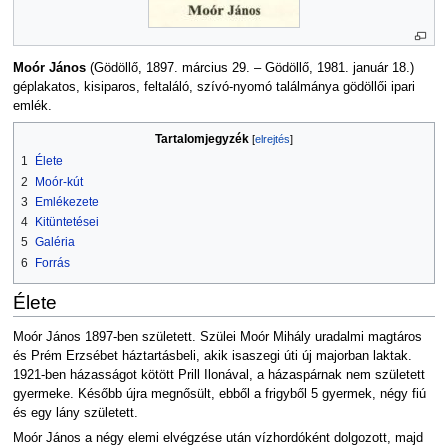
Moór János
(Gödöllő, 1897. március 29. – Gödöllő, 1981. január 18.)
géplakatos, kisiparos, feltaláló, szívó-nyomó találmánya gödöllői ipari
emlék.
Tartalomjegyzék
1
Élete
2
Moór-kút
3
Emlékezete
4
Kitüntetései
5
Galéria
6
Forrás
Élete
Moór János 1897-ben született. Szülei Moór Mihály uradalmi magtáros
és Prém Erzsébet háztartásbeli, akik isaszegi úti új majorban laktak.
1921-ben házasságot kötött Prill Ilonával, a házaspárnak nem született
gyermeke. Később újra megnősült, ebből a frigyből 5 gyermek, négy fiú
és egy lány született.
Moór János a négy elemi elvégzése után vízhordóként dolgozott, majd