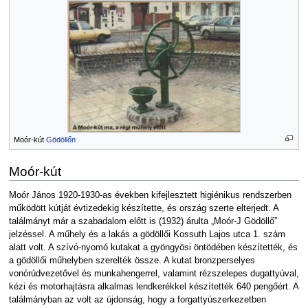
Moór-kút
Gödöllőn
Moór-kút
Moór János 1920-1930-as években kifejlesztett higiénikus rendszerben
működött kútját évtizedekig készítette, és ország szerte elterjedt. A
találmányt már a szabadalom előtt is (1932) árulta „Moór-J Gödöllő”
jelzéssel. A műhely és a lakás a gödöllői Kossuth Lajos utca 1. szám
alatt volt. A szívó-nyomó kutakat a gyöngyösi öntödében készítették, és
a gödöllői műhelyben szerelték össze. A kutat bronzperselyes
vonórúdvezetővel és munkahengerrel, valamint rézszelepes dugattyúval,
kézi és motorhajtásra alkalmas lendkerékkel készítették 640 pengőért. A
találmányban az volt az újdonság, hogy a forgattyúszerkezetben