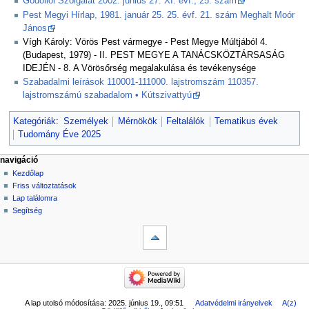
Gödöllői Szolgálat 2002. június 27. XI. évf., 25. szám
Pest Megyi Hírlap, 1981. január 25. 25. évf. 21. szám Meghalt Moór
János
Vígh Károly: Vörös Pest vármegye - Pest Megye Múltjából 4.
(Budapest, 1979) - II. PEST MEGYE A TANÁCSKÖZTÁRSASÁG
IDEJÉN - 8. A Vörösőrség megalakulása és tevékenysége
Szabadalmi leírások 110001-111000. lajstromszám 110357.
lajstromszámú szabadalom • Kútszivattyú
Kategóriák
:
Személyek
Mérnökök
Feltalálók
Tematikus évek
Tudomány Éve 2025
navigáció
Kezdőlap
Friss változtatások
Lap találomra
Segítség
A lap utolsó módosítása: 2025. június 19., 09:51
Adatvédelmi irányelvek
A(z)