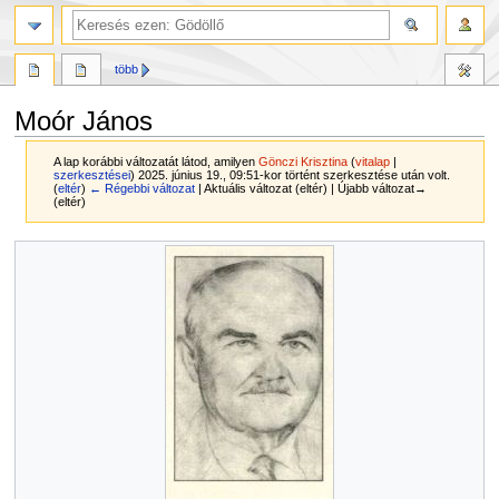
több
Moór János
A lap korábbi változatát látod, amilyen
Gönczi Krisztina
(
vitalap
|
szerkesztései
)
2025. június 19., 09:51-kor történt szerkesztése után volt.
(
eltér
)
← Régebbi változat
| Aktuális változat (eltér) | Újabb változat→
(eltér)
Ugrás
Ugrás
a
a
navigációhoz
kereséshez