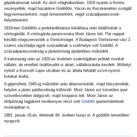
géplakatosnak tanult. Az első világháborúban, 1918 nyarán a frontra
vezényelték, majd hazatérve Gödöllőn, Vácon és Kecskeméten szolgált
fegyvermesterként, majd őrmesterként, végül századparancsnok-
helyettesként.
1919-ben Gödöllőn a proletárdiktatúra kikiáltása után felállították a
vörösgárdát. A vörösgárda parancsnoka Moór János lett. Pár nappal
később megszervezték a Vörösőrséget. A Budapesti Vörösezred váci 2.
számú zászlóalja egyik századának a székhelye volt Gödöllő. A
századparancsnokság a járásbíróság épületében működött.
A katonaság után az 1920-as években szakmájában próbált munkát
vállalni, de emellett önállósodni is akart, vállalkozásba kezdett. Műhelyt
nyitott a Kossuth Lajos utcában és az általa feltalált szívó-nyomó
kutakat árulta.
A gépműhely 1945-ig működött után államosították, majd felszámolták,
helyére a járási pártbizottság költözött. Moór János ezt követően ipari
szövetkezetben dolgozott, majd kisiparos lett. Moór János az
elöljáróság tagjaként tevékenyen részt vett
Gödöllő
ipartestületének
munkájában is.
1981. január 18-án, életénék 84. évében hunyt el. A gödöllői temetőben
nyugszik.