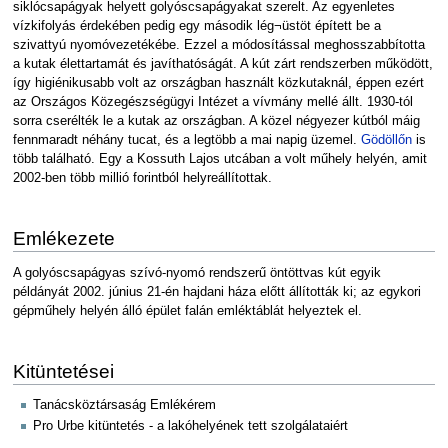
siklócsapágyak helyett golyóscsapágyakat szerelt. Az egyenletes
vízkifolyás érdekében pedig egy második lég¬üstöt épített be a
szivattyú nyomóvezetékébe. Ezzel a módosítással meghosszabbította
a kutak élettartamát és javíthatóságát. A kút zárt rendszerben működött,
így higiénikusabb volt az országban használt közkutaknál, éppen ezért
az Országos Közegészségügyi Intézet a vívmány mellé állt. 1930-tól
sorra cserélték le a kutak az országban. A közel négyezer kútból máig
fennmaradt néhány tucat, és a legtöbb a mai napig üzemel.
Gödöllőn
is
több található. Egy a Kossuth Lajos utcában a volt műhely helyén, amit
2002-ben több millió forintból helyreállítottak.
Emlékezete
A golyóscsapágyas szívó-nyomó rendszerű öntöttvas kút egyik
példányát 2002. június 21-én hajdani háza előtt állították ki; az egykori
gépműhely helyén álló épület falán emléktáblát helyeztek el.
Kitüntetései
Tanácsköztársaság Emlékérem
Pro Urbe kitüntetés - a lakóhelyének tett szolgálataiért