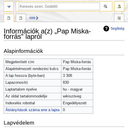
több
Segítség
Információk a(z) „Pap Miska-
forrás” lapról
Ugrás
Ugrás
Alapinformációk
a
a
navigációhoz
kereséshez
Megjelenített cím
Pap Miska-forrás
Alapértelmezett rendezési kulcs
Pap Miska-forrás
A lap hossza (byte-ban)
3 308
Lapazonosító
830
Laptartalom nyelve
hu - magyar
Az oldal tartalommodellje
wikiszöveg
Indexelés robottal
Engedélyezett
Átirányítások száma erre a lapra
0
Lapvédelem