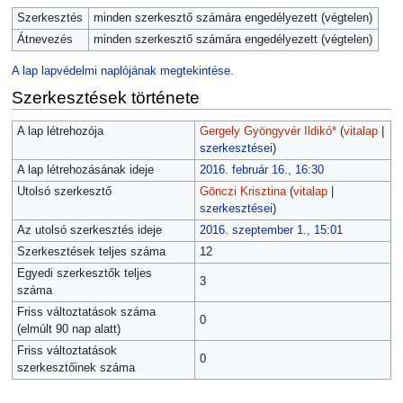
Szerkesztés
minden szerkesztő számára engedélyezett (végtelen)
Átnevezés
minden szerkesztő számára engedélyezett (végtelen)
A lap lapvédelmi naplójának megtekintése.
Szerkesztések története
A lap létrehozója
Gergely Gyöngyvér Ildikó*
(
vitalap
|
szerkesztései
)
A lap létrehozásának ideje
2016. február 16., 16:30
Utolsó szerkesztő
Gönczi Krisztina
(
vitalap
|
szerkesztései
)
Az utolsó szerkesztés ideje
2016. szeptember 1., 15:01
Szerkesztések teljes száma
12
Egyedi szerkesztők teljes
3
száma
Friss változtatások száma
0
(elmúlt 90 nap alatt)
Friss változtatások
0
szerkesztőinek száma