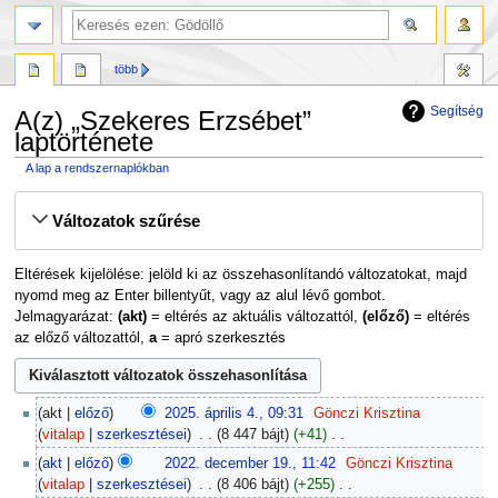
több
Segítség
A(z) „Szekeres Erzsébet”
laptörténete
A lap a rendszernaplókban
Ugrás
Ugrás
Változatok szűrése
a
a
navigációhoz
kereséshez
Eltérések kijelölése: jelöld ki az összehasonlítandó változatokat, majd
nyomd meg az Enter billentyűt, vagy az alul lévő gombot.
Jelmagyarázat:
(akt)
= eltérés az aktuális változattól,
(előző)
= eltérés
az előző változattól,
a
= apró szerkesztés
2025.
akt
előző
2025. április 4., 09:31
‎
Gönczi Krisztina
április
vitalap
szerkesztései
‎
8 447 bájt
+41
‎
4.
N
2022.
akt
előző
2022. december 19., 11:42
‎
Gönczi Krisztina
i
december
vitalap
szerkesztései
‎
8 406 bájt
+255
‎
n