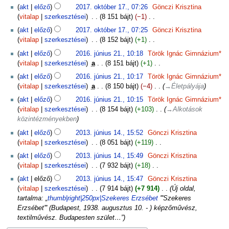
19.
N
2017.
akt
előző
2017. október 17., 07:26
‎
Gönczi Krisztina
c
i
október
vitalap
szerkesztései
‎
8 151 bájt
−1
‎
s
n
17.
N
s
akt
előző
2017. október 17., 07:25
‎
Gönczi Krisztina
c
i
z
vitalap
szerkesztései
‎
8 152 bájt
+1
‎
s
n
e
N
2016.
s
akt
előző
2016. június 21., 10:18
‎
Török Ignác Gimnázium*
c
r
i
június
z
vitalap
szerkesztései
‎
a
8 151 bájt
+1
‎
s
k
n
21.
e
N
s
akt
előző
2016. június 21., 10:17
‎
Török Ignác Gimnázium*
e
c
r
i
z
vitalap
szerkesztései
‎
a
8 150 bájt
−4
‎
→‎Életpályája
s
s
k
n
e
z
s
akt
előző
2016. június 21., 10:15
‎
Török Ignác Gimnázium*
e
c
r
t
z
vitalap
szerkesztései
‎
8 154 bájt
+103
‎
→‎Alkotások
s
s
k
é
e
közintézményekben
z
s
e
s
r
2013.
t
z
akt
előző
2013. június 14., 15:52
‎
Gönczi Krisztina
s
i
k
június
é
e
vitalap
szerkesztései
‎
8 051 bájt
+119
‎
z
ö
e
14.
s
r
N
t
s
akt
előző
2013. június 14., 15:49
‎
Gönczi Krisztina
s
i
k
i
é
s
vitalap
szerkesztései
‎
7 932 bájt
+18
‎
z
ö
e
n
s
z
N
t
s
akt
előző
2013. június 14., 15:47
‎
Gönczi Krisztina
s
c
i
e
i
é
s
vitalap
szerkesztései
‎
7 914 bájt
+7 914
‎
Új oldal,
z
s
ö
f
n
s
z
tartalma: „
thumb|right|250px|Szekeres Erzsébet
'''Szekeres
t
s
s
o
c
i
e
Erzsébet''' (Budapest, 1938. augusztus 10. - ) képzőművész,
é
z
s
g
s
ö
f
textilművész. Budapesten szület…”
s
e
z
l
s
s
o
i