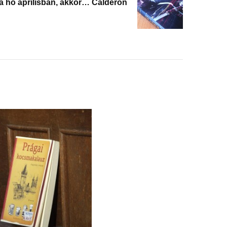
a hó áprilisban, akkor… Calderon