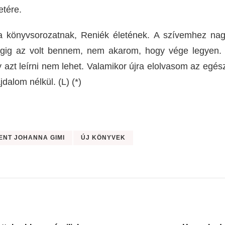
etére.
a könyvsorozatnak, Reniék életének. A szívemhez nag
ig az volt bennem, nem akarom, hogy vége legyen. A
 azt leírni nem lehet. Valamikor újra elolvasom az egé
dalom nélkül. (L) (*)
ENT JOHANNA GIMI
ÚJ KÖNYVEK