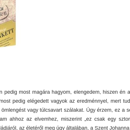
. Én pedig most magára hagyom, elengedem, hiszen én a
 most pedig elégedett vagyok az eredménnyel, mert tud
t ömlengést vagy túlcsavart szálakat. Úgy érzem, ez a s
gam ahhoz az elvemhez, miszerint „ez csak egy szto
aládjáról, az életéről meg úgy általában, a Szent Johanna 