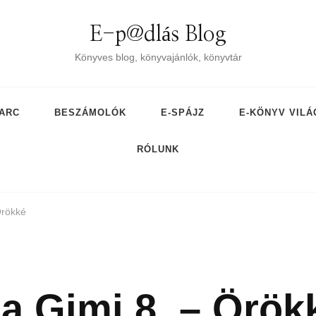
E-p@dlás Blog
Könyves blog, könyvajánlók, könyvtár
ARC
BESZÁMOLÓK
E-SPÁJZ
E-KÖNYV VILÁ
RÓLUNK
Örökké
a Gimi 8. – Örök