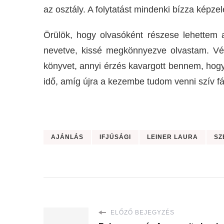
az osztály. A folytatást mindenki bízza képzel
Örülök, hogy olvasóként részese lehettem 
nevetve, kissé megkönnyezve olvastam. Vég
könyvet, annyi érzés kavargott bennem, hogy
idő, amíg újra a kezembe tudom venni szív fáj
AJÁNLÁS
IFJÚSÁGI
LEINER LAURA
SZ
ELŐZŐ BEJEGYZÉS