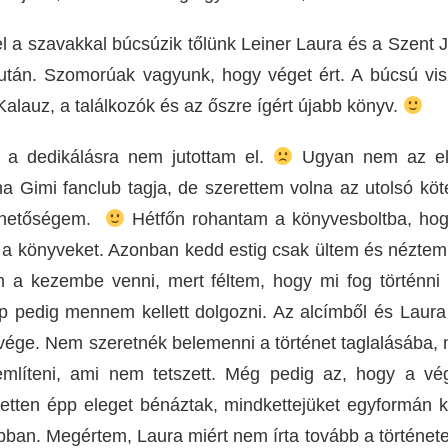
l a szavakkal búcsúzik tőlünk Leiner Laura és a Szent 
tán. Szomorúak vagyunk, hogy véget ért. A búcsú visz
alauz, a találkozók és az őszre ígért újabb könyv.
 a dedikálásra nem jutottam el.
Ugyan nem az els
a Gimi fanclub tagja, de szerettem volna az utolsó köte
lehetőségem.
Hétfőn rohantam a könyvesboltba, hogy
 a könyveket. Azonban kedd estig csak ültem és néztem.
 a kezembe venni, mert féltem, hogy mi fog történni 
 pedig mennem kellett dolgozni. Az alcímből és Laura e
 vége. Nem szeretnék belemenni a történet taglalásába,
mlíteni, ami nem tetszett. Még pedig az, hogy a vé
etten épp eleget bénáztak, mindkettejüket egyformán kel
bban. Megértem, Laura miért nem írta tovább a történet