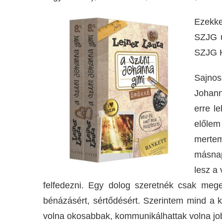
Ezekke
SZJG u
SZJG K
Sajnos
Johann
erre 
előlem
mertem
másnap
lesz a
felfedezni. Egy dolog szeretnék csak mege
bénázásért, sértődésért. Szerintem mind a k
volna okosabbak, kommunikálhattak volna jo