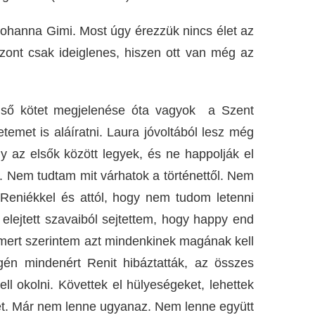
Johanna Gimi. Most úgy érezzük nincs élet az
ont csak ideiglenes, hiszen ott van még az
ő kötet megjelenése óta vagyok a Szent
temet is aláíratni. Laura jóvoltából lesz még
 az elsők között legyek, és ne happolják el
 Nem tudtam mit várhatok a történettől. Nem
Reniékkel és attól, hogy nem tudom letenni
lejtett szavaiból sejtettem, hogy happy end
 mert szerintem azt mindenkinek magának kell
gén mindenért Renit hibáztatták, az összes
l okolni. Követtek el hülyeségeket, lehettek
et. Már nem lenne ugyanaz. Nem lenne együtt