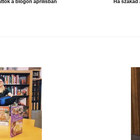
ttok a blogon áprilisban
Ha szakad 