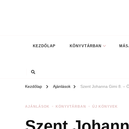
KEZDŐLAP
KÖNYVTÁRBAN
MÁS
Kezdőlap
Ajánlások
Szent Johanna Gimi 8. – 
AJÁNLÁSOK
KÖNYVTÁRBAN
ÚJ KÖNYVEK
Szent Johann