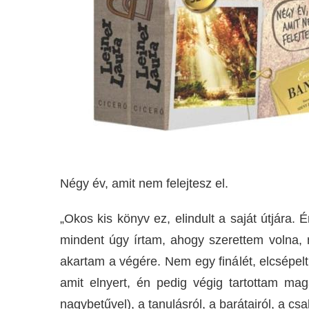
Négy év, amit nem felejtesz el.
„Okos kis könyv ez, elindult a saját útjára
mindent úgy írtam, ahogy szerettem volna,
akartam a végére. Nem egy finálét, elcsépel
amit elnyert, én pedig végig tartottam ma
nagybetűvel), a tanulásról, a barátairól, a cs