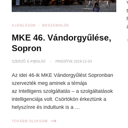
AJÁNLÁSOK
BESZÁMOLÓK
MKE 46. Vándorgyűlése,
Sopron
SZERZŐ:
E-P@DLÁS
FRISSÍTVE
2019-12-03
Az idei 46-ik MKE Vándorgyűlést Sopronban
szervezték meg aminek a témája
az Intelligens szolgáltatás – a szolgáltatások
intelligenciája volt. Csörtökön érkeztünk a
helyszínre és indultunk is a …
TOVÁBB OLVASOM