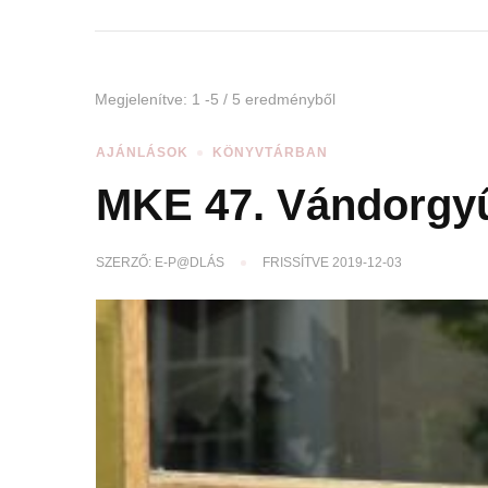
Megjelenítve: 1 -5 / 5 eredményből
AJÁNLÁSOK
KÖNYVTÁRBAN
MKE 47. Vándorgyű
SZERZŐ:
E-P@DLÁS
FRISSÍTVE
2019-12-03