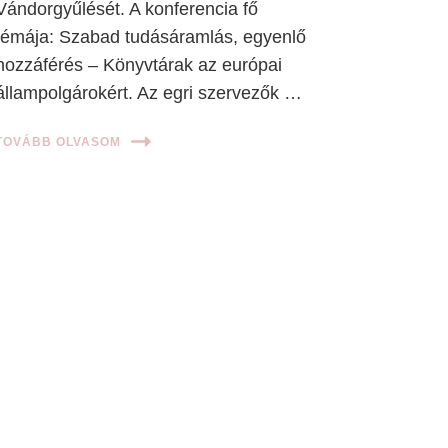
Vándorgyűlését. A konferencia fő
témája: Szabad tudásáramlás, egyenlő
hozzáférés – Könyvtárak az európai
állampolgárokért. Az egri szervezők …
TOVÁBB OLVASOM