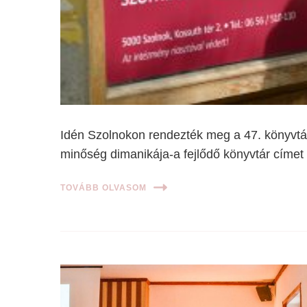
Idén Szolnokon rendezték meg a 47. könyvtá
minőség dimanikája-a fejlődő könyvtár címe
TOVÁBB OLVASOM