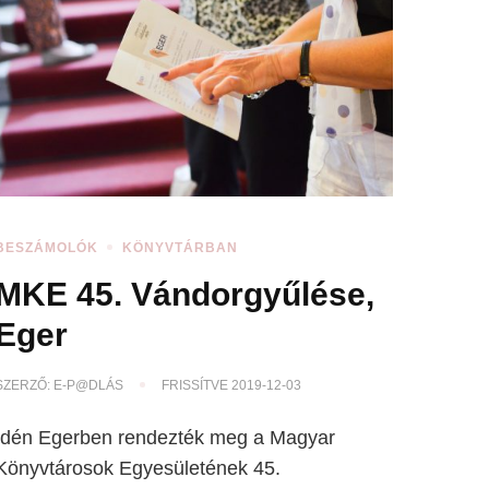
BESZÁMOLÓK
KÖNYVTÁRBAN
MKE 45. Vándorgyűlése,
Eger
SZERZŐ:
E-P@DLÁS
FRISSÍTVE
2019-12-03
Idén Egerben rendezték meg a Magyar
Könyvtárosok Egyesületének 45.