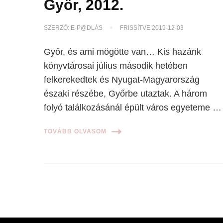
Győr, 2012.
SZERZŐ:
E-P@DLÁS
FRISSÍTVE
2019-12-03
Győr, és ami mögötte van… Kis hazánk
könyvtárosai július második hetében
felkerekedtek és Nyugat-Magyarország
északi részébe, Győrbe utaztak. A három
folyó találkozásánál épült város egyeteme …
TOVÁBB OLVASOM