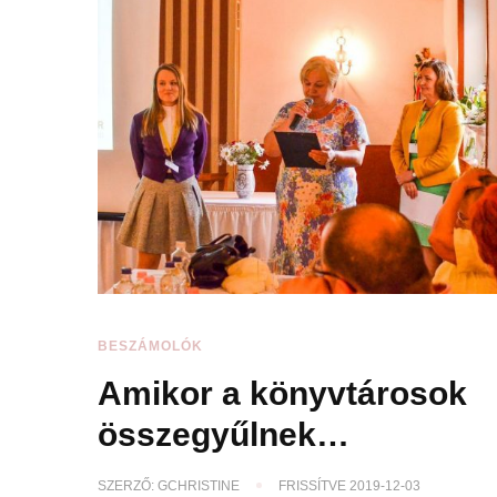
BESZÁMOLÓK
Amikor a könyvtárosok
összegyűlnek…
SZERZŐ:
GCHRISTINE
FRISSÍTVE
2019-12-03