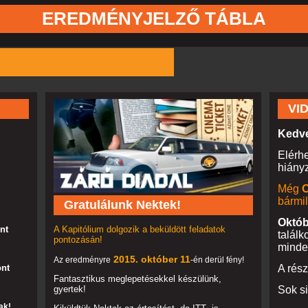
EREDMÉNYJELZŐ TÁBLA
VI
Kedve
Elérhe
hiányz
Még
O
bármi
Gratulálunk Nektek!
Októb
A Kapitólium dolgozik a beküldött feladatok
nt
talál
pontozásán!
minde
2015. október 11
Az eredményre
-én derül fény!
ont
A rés
Fantasztikus meglepetésekkel készülünk,
gyertek!
Sok si
ak!