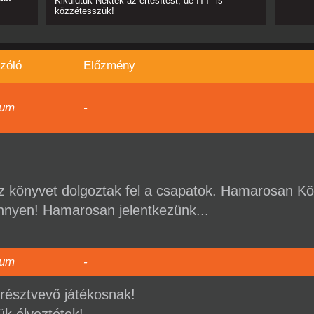
Kiküldtük Nektek az értesítést, de
ITT
is
közzétesszük!
zóló
Előzmény
ium
-
sz könyvet dolgoztak fel a csapatok. Hamarosan K
önnyen! Hamarosan jelentkezünk...
ium
-
résztvevő játékosnak!