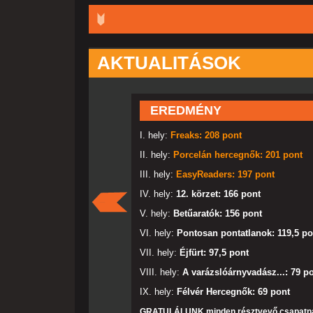
AKTUALITÁSOK
EREDMÉNY
I. hely:
Freaks: 208 pont
II. hely:
Porcelán hercegnők: 201 pont
III. hely:
EasyReaders: 197 pont
IV. hely:
12. körzet: 166 pont
V. hely:
Betűaratók: 156 pont
VI. hely:
Pontosan pontatlanok: 119,5 po
VII. hely:
Éjfürt: 97,5 pont
VIII. hely:
A varázslóárnyvadász...: 79 p
IX. hely:
Félvér Hercegnők: 69 pont
GRATULÁLUNK minden résztvevő csapatn