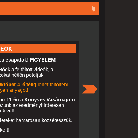
DEÓK
s csapatok! FIGYELEM!
tőek a feltöltött videók, a
ókat hétfőn pótoljuk!
któber 4. éjfélig
lehet feltölteni
KAPITÓLIUM
lyen anyagot!
A 13. körzet elfogl
er 11-én a Könyves Vasárnapon
kozunk az eredményhirdetésen
2015. szeptember
18. pénte
nkivel!
2015. szeptember
19. szomb
zleteket hamarosan közzétesszük.
2015. szeptember
21. hétfő
kert!
Minden csapatot várunk!
Gy