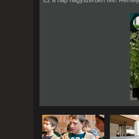
Ez a nap nagyszerűen telt! Remélj