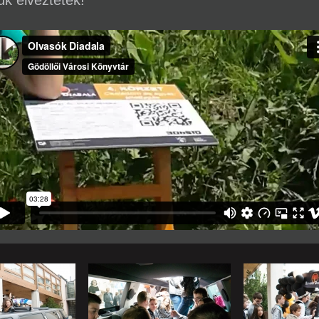
ük élveztétek!