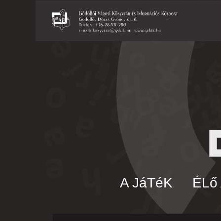
A JáTéK
ÉLő