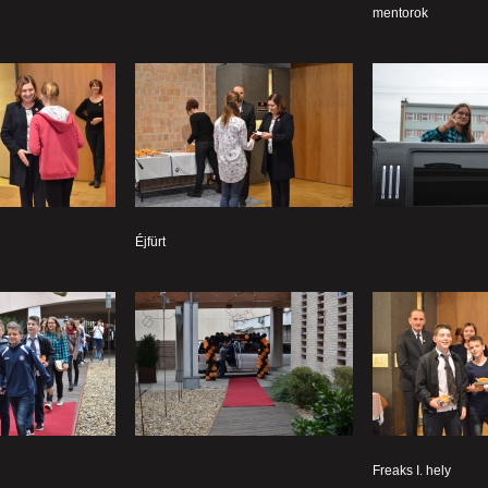
mentorok
Éjfürt
Freaks I. hely