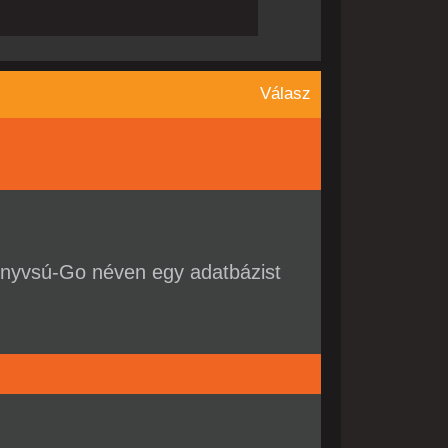
egy megbízott fő a csapatb
Válasz
önyvsú-Go néven egy adatbázist