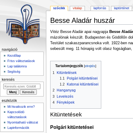
szócikk
vitalap
lapforrás
laptörténet
Besse Aladár huszár
Ugrás
Ugrás
Vitéz Besse Aladár apai nagyapja
Besse Aladár
a
a
mázolónak készült. Budapesten és Gödöllőn dolgo
navigációhoz
kereséshez
Testület szakaszparancsnoka volt. 1922-ben nag
sebesült meg. 11 hónapig volt olasz fogságban, 
navigáció
Kezdőlap
Friss változtatások
Tartalomjegyzék
Lap találomra
Segítség
1
Kitüntetések
1.1
Polgári kitüntetései
keresés
1.2
Katonai kitüntetései
2
Hanganyag
3
Levelezés
eszközök
4
Fényképek
Mi hivatkozik erre?
Kapcsolódó
Kitüntetések
változtatások
Nyomtatható változat
Polgári kitüntetései
Lapinformációk