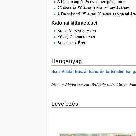
A tűzoltóságtól 25 éves szolgálati érem
25 éves és 50 éves jubileumi emlékérem
A Daloskörtől 25 éves 20 éves szolgálati ér
Katonai kitüntetései
Bronz Vitézségi Érem
Károly Csapatkereszt
Sebesülési Érem
Hanganyag
Bese Aladár huszár háborús történeteit hang
(Besse Aladár huszár története vitéz Orosz Ján
Levelezés