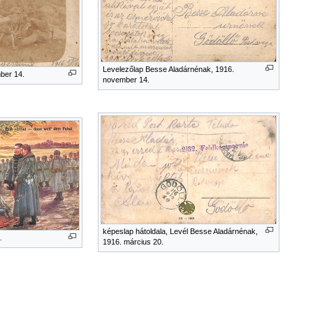
Levelezőlap Besse Aladárnénak, 1916.
ber 14.
november 14.
képeslap hátoldala, Levél Besse Aladárnénak,
.
1916. március 20.