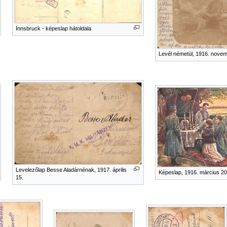
Innsbruck - képeslap hátoldala
Levél németül, 1916. novem
Levelezőlap Besse Aladárnénak, 1917. április
Képeslap, 1916. március 20
15.