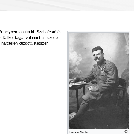
t helyben tanulta ki. Szobafestő és
 Dalkör tagja, valamint a Tűzoltó
 harctéren küzdött. Kétszer
Besse Aladár