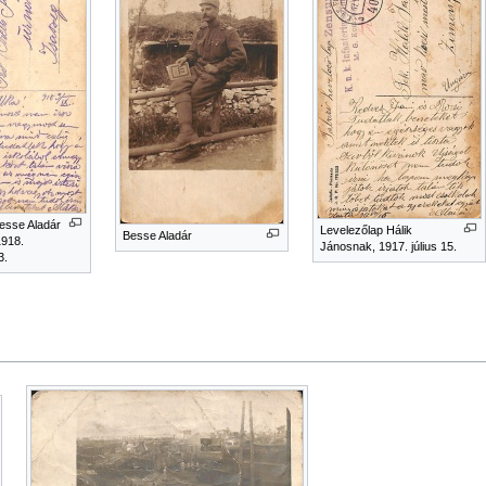
esse Aladár
Levelezőlap Hálik
Besse Aladár
1918.
Jánosnak, 1917. július 15.
3.