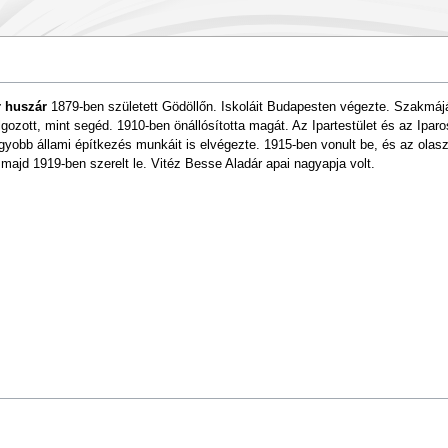
 huszár
1879-ben született Gödöllőn. Iskoláit Budapesten végezte. Szakmájá
zott, mint segéd. 1910-ben önállósította magát. Az Ipartestület és az Iparos
yobb állami építkezés munkáit is elvégezte. 1915-ben vonult be, és az olasz
majd 1919-ben szerelt le. Vitéz Besse Aladár apai nagyapja volt.