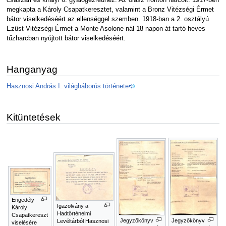
császári és királyi 6. gyalogezredhez. Az olasz fronton harcolt. 1917-ben
megkapta a Károly Csapatkeresztet, valamint a Bronz Vitézségi Érmet
bátor viselkedéséért az ellenséggel szemben. 1918-ban a 2. osztályú
Ezüst Vitézségi Érmet a Monte Asolone-nál 18 napon át tartó heves
tűzharcban nyújtott bátor viselkedéséért.
Hanganyag
Hasznosi András I. világháborús története
Kitüntetések
Engedély
Igazolvány a
Károly
Hadtörténelmi
Csapatkereszt
Jegyzőkönyv
Jegyzőkönyv
Levéltárból Hasznosi
viselésére