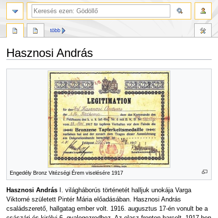
több
Hasznosi András
Ugrás
Ugrás
a
a
navigációhoz
kereséshez
Engedély Bronz Vitézségi Érem viselésére 1917
Hasznosi András
I. világháborús történetét halljuk unokája Varga
Viktorné született Pintér Mária előadásában. Hasznosi András
családszerető, hallgatag ember volt. 1916. augusztus 17-én vonult be a