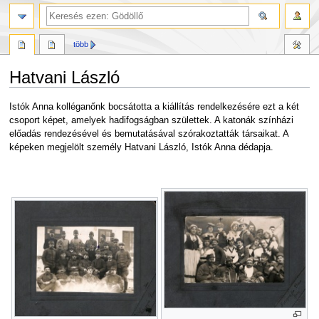
több
Hatvani László
Ugrás
Ugrás
Istók Anna kolléganőnk bocsátotta a kiállítás rendelkezésére ezt a két
a
a
csoport képet, amelyek hadifogságban születtek. A katonák színházi
navigációhoz
kereséshez
előadás rendezésével és bemutatásával szórakoztatták társaikat. A
képeken megjelölt személy Hatvani László, Istók Anna dédapja.