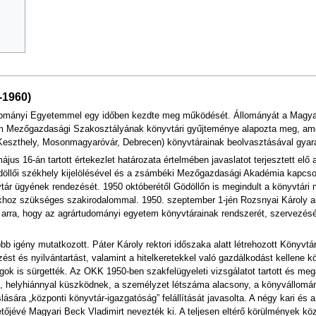
-1960)
dományi Egyetemmel egy időben kezdte meg működését. Állományát a Magyar
 Mezőgazdasági Szakosztályának könyvtári gyűjteménye alapozta meg, am
Keszthely, Mosonmagyaróvár, Debrecen) könyvtárainak beolvasztásával gyar
jus 16-án tartott értekezlet határozata értelmében javaslatot terjesztett elő
ödöllői székhely kijelölésével és a zsámbéki Mezőgazdasági Akadémia kapcso
vtár ügyének rendezését. 1950 októberétől Gödöllőn is megindult a könyvtár
okhoz szükséges szakirodalommal. 1950. szeptember 1-jén Rozsnyai Károly an
 arra, hogy az agrártudományi egyetem könyvtárainak rendszerét, szervezésé
igény mutatkozott. Páter Károly rektori időszaka alatt létrehozott Könyvtárb
st és nyilvántartást, valamint a hitelkeretekkel való gazdálkodást kellene kö
ok is sürgették. Az OKK 1950-ben szakfelügyeleti vizsgálatot tartott és megá
, helyhiánnyal küszködnek, a személyzet létszáma alacsony, a könyvállomá
ára „központi könyvtár-igazgatóság” felállítását javasolta. A négy kari és a
őjévé Magyari Beck Vladimirt nevezték ki. A teljesen eltérő körülmények közt 