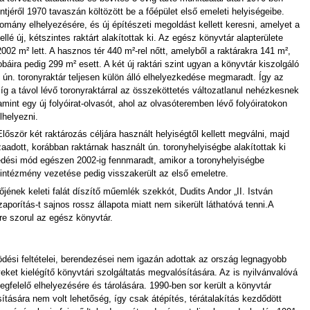
intjéről 1970 tavaszán költözött be a főépület első emeleti helyiségeibe.
llomány elhelyezésére, és új építészeti megoldást kellett keresni, amelyet a
é új, kétszintes raktárt alakítottak ki. Az egész könyvtár alapterülete
02 m² lett. A hasznos tér 440 m²-rel nőtt, amelyből a raktárakra 141 m²,
ira pedig 299 m² esett. A két új raktári szint ugyan a könyvtár kiszolgáló
 ún. toronyraktár teljesen külön álló elhelyezkedése megmaradt. Így az
míg a távol lévő toronyraktárral az összeköttetés változatlanul nehézkesnek
amint egy új folyóirat-olvasót, ahol az olvasóteremben lévő folyóiratokon
lhelyezni.
Először két raktározás céljára használt helyiségtől kellett megválni, majd
adott, korábban raktárnak használt ún. toronyhelyiségbe alakítottak ki
edési mód egészen 2002-ig fennmaradt, amikor a toronyhelyiségbe
intézmény vezetése pedig visszakerült az első emeletre.
őjének keleti falát díszítő műemlék szekkót, Dudits Andor „II. István
porítás-t sajnos rossz állapota miatt nem sikerült láthatóvá tenni.A
sre szorul az egész könyvtár.
dési feltételei, berendezései nem igazán adottak az ország legnagyobb
eket kielégítő könyvtári szolgáltatás megvalósítására. Az is nyilvánvalóvá
gfelelő elhelyezésére és tárolására. 1990-ben sor került a könyvtár
tására nem volt lehetőség, így csak átépítés, térátalakítás kezdődött