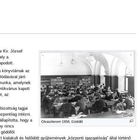
 Kir. József
ely a
apodott.
 a könyvtárnak az
lódásával járó
i munka, amelynek
tikvárius kapott
t, az
izottság tagjai
zpontilag intézni.
llapította, hogy a
Olvasóterem 1958, Gödöllő
ny nincs
 gödöllői
kialakult és fejlődött gyűjtemények „központi igazgatóság” által történő