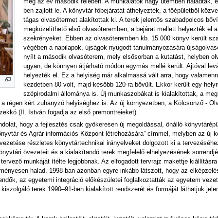
meg az év második felében. A munkálatok nagy ütemben haladtak, év
ben zajlott le. A könyvtár főbejáratát áthelyezték, a főépületből kö
tágas olvasótermet alakítottak ki. A terek jelentős szabadpolcos bőví
megközelíthető első olvasóteremben, a bejárat mellett helyezték el a 
szekrényeket. Ebben az olvasóteremben kb. 15.000 könyv került sza
végében a napilapok, újságok nyugodt tanulmányozására újságolvasó 
nyílt a második olvasóterem, mely elsősorban a kutatást, helyben ol
ugyan, de könnyen átjárható módon egymás mellé került. Ajtóval levá
helyezték el. Ez a helyiség már alkalmassá vált arra, hogy valamenn
kezdetben 80 volt, majd később 120-ra bővült. Ekkor került egy hely
szépirodalmi állománya is. Új munkaszobákat is kialakítottak, a meglé
 régen kért zuhanyzó helyiséghez is. Az új környezetben, a Kölcsönző - Olvasó
kkó (II. István fogadja az első premontreieket).
dolat, hogy a fejlesztés csak gyökeresen új megoldással, önálló könyvtárépü
nyvtár és Agrár-információs Központ létrehozására” címmel, melyben az új kön
r vezetése részletes könyvtártechnikai irányelveket dolgozott ki a tervezésé
önyvtári övezeteit és a kialakítandó terek megfelelő elhelyezésének sorrendj
ervező munkáját ítélte legjobbnak. Az elfogadott tervrajz makettje kiállításra
eredményesen halad. 1998-ban azonban egyre inkább látszott, hogy az elképze
endők, az egyetemi integráció előkészületei foglalkoztatták az egyetem veze
kiszolgáló terek 1990–91-ben kialakított rendszerét és formáját láthatjuk jelen