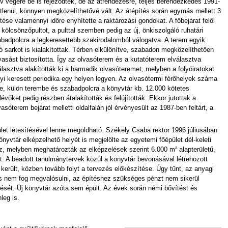
 végére be is fejeződtek, de az átrendezésre, teljes berendezkedés 1991-
zvetlenül, könnyen megközelíthetővé vált. Az átépítés során egymás mellett 3
tése valamennyi időre enyhítette a raktározási gondokat. A főbejárat felől
kölcsönzőpultot, a pulttal szemben pedig az új, önkiszolgáló ruhatári
badpolcra a legkeresettebb szakirodalomból válogatva. A terem egyik
sarkot is kialakítottak. Térben elkülönítve, szabadon megközelíthetően
vasást biztosította. Így az olvasóterem és a kutatóterem elválasztva
lasztva alakították ki a harmadik olvasóteremet, melyben a folyóiratokat
yi keresett periodika egy helyen legyen. Az olvasótermi férőhelyek száma
re, külön terembe és szabadpolcra a könyvtár kb. 12.000 kötetes
vőket pedig részben átalakították és felújították. Ekkor jutottak a
terem bejárat melletti oldalfalán jól érvényesült az 1987-ben feltárt, a
let létesítésével lenne megoldható. Székely Csaba rektor 1996 júliusában
yvtár elképzelhető helyét is megjelölte az egyetemi főépület dél-keleti
hez, melyben meghatározták az elképzelések szerint 6.000 m² alapterületű,
ét. A beadott tanulmánytervek közül a könyvtár bevonásával létrehozott
 került, közben tovább folyt a tervezés előkészítése. Úgy tűnt, az anyagi
lés nem fog megvalósulni, az építéshez szükséges pénzt nem sikerül
tését. Új könyvtár azóta sem épült. Az évek során némi bővítést és
leg is.