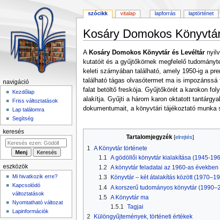
szócikk
vitalap
lapforrás
laptörténet
Kosáry Domokos Könyvtár 
Ugrás
Ugrás
A
Kosáry Domokos Könyvtár és Levéltár
nyilv
a
a
kutatóit és a gyűjtőkörnek megfelelő tudományte
navigációhoz
kereséshez
keleti szárnyában található, amely 1950-ig a pr
található tágas olvasótermet ma is impozánssá te
navigáció
falat betöltő freskója. Gyűjtőkörét a karokon 
Kezdőlap
alakítja. Gyűjti a három karon oktatott tantár
Friss változtatások
dokumentumait, a könyvtári tájékoztató munka s
Lap találomra
Segítség
keresés
Tartalomjegyzék
1
A Könyvtár története
1.1
A gödöllői könyvtár kialakítása (1945-19
eszközök
1.2
A könyvtár feladatai az 1960-as években
Mi hivatkozik erre?
1.3
Könyvtár – két átalakítás között (1970–1
Kapcsolódó
1.4
A korszerű tudományos könyvtár (1990–
változtatások
1.5
A Könyvtár ma
Nyomtatható változat
1.5.1
Tagjai
Lapinformációk
2
Különgyűjtemények, történeti értékek