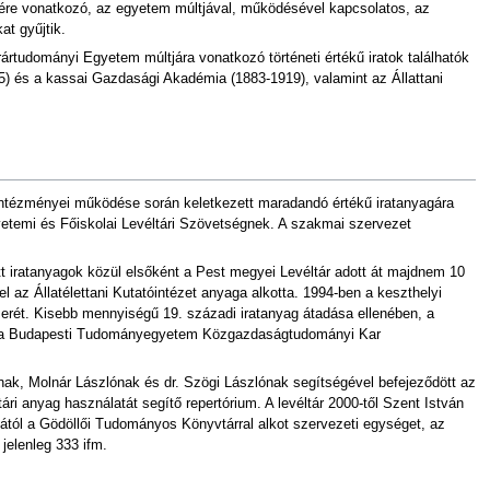
tére vonatkozó, az egyetem múltjával, működésével kapcsolatos, az
t gyűjtik.
rtudományi Egyetem múltjára vonatkozó történeti értékű iratok találhatók
5) és a kassai Gazdasági Akadémia (1883-1919), valamint az Állattani
intézményei működése során keletkezett maradandó értékű iratanyagára
 Egyetemi és Főiskolai Levéltári Szövetségnek. A szakmai szervezet
tt iratanyagok közül elsőként a Pest megyei Levéltár adott át majdnem 10
 az Állatélettani Kutatóintézet anyaga alkotta. 1994-ben a keszthelyi
rét. Kisebb mennyiségű 19. századi iratanyag átadása ellenében, a
ban a Budapesti Tudományegyetem Közgazdaságtudományi Kar
ak, Molnár Lászlónak és dr. Szögi Lászlónak segítségével befejeződött az
ri anyag használatát segítő repertórium. A levéltár 2000-től Szent István
ától a Gödöllői Tudományos Könyvtárral alkot szervezeti egységet, az
jelenleg 333 ifm.