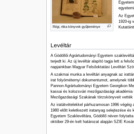
Egyetemt
egyetemi
Az Egyet
1920-ig 
Régi, ritka könyvek gyűjteménye
Kutatóin
Levéltár
A Gödöllői Agrártudományi Egyetem szaklevéltá
terjedt ki. Az új levéltár alapító tagja lett a 
napjainkban Magyar Felsőoktatási Levéltári Sz
A szakmai munka a levéltári anyagnak az irattá
irat folyóméternyi dokumentumot, amelynek többs
Pannon Agrártudományi Egyetem Georgikon Mezőg
kassai és kolozsvári mezőgazdasági akadémia 
Mezőgazdasági Szakának törzskönyveit vették 
Az iratátvételekkel párhuzamosan 1996 végéig 
1980 előtt keletkezett iratanyag selejtezése és 
Egyetem Szaklevéltára, Gödöllő néven folytatta
október 29-én kelt határozat alapján SZIE Kosá