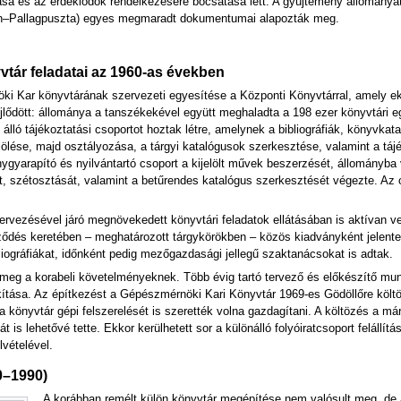
ása és az érdeklődők rendelkezésére bocsátása lett. A gyűjtemény állományá
n–Pallagpuszta) egyes megmaradt dokumentumai alapozták meg.
vtár feladatai az 1960-as években
i Kar könyvtárának szervezeti egyesítése a Központi Könyvtárral, amely e
ődött: állománya a tanszékekével együtt meghaladta a 198 ezer könyvtári e
ló tájékoztatási csoportot hoztak létre, amelynek a bibliográfiák, könyvkat
ölése, majd osztályozása, a tárgyi katalógusok szerkesztése, valamint a tájé
ygyarapító és nyilvántartó csoport a kijelölt művek beszerzését, állományba 
t, szétosztását, valamint a betűrendes katalógus szerkesztését végezte. Az 
vezésével járó megnövekedett könyvtári feladatok ellátásában is aktívan vet
ződés keretében – meghatározott tárgykörökben – közös kiadványként jelent
bliográfiákat, időnként pedig mezőgazdasági jellegű szaktanácsokat is adtak.
 meg a korabeli követelményeknek. Több évig tartó tervező és előkészítő mu
lakítása. Az építkezést a Gépészmérnöki Kari Könyvtár 1969-es Gödöllőre költö
g a könyvtár gépi felszerelését is szerették volna gazdagítani. A költözés a m
t is lehetővé tette. Ekkor kerülhetett sor a különálló folyóiratcsoport felállí
vételével.
0–1990)
A korábban remélt külön könyvtár megépítése nem valósult meg, de a 