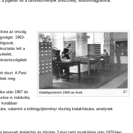
t a jogelőd- és a társintézmények (Keszthely, Mosonmagyaróvár,
kkora az ország
gységet. 1963-
alógusok,
koztatás lett a
vételét,
olvasószolgálati
t részt. A Pest
ettek meg
nka után 1967 és
Katalógusterem 1960-as évek
zése is indokolta,
ár korábban
tására, valamint a különgyűjteményi részleg kialakítására, amelynek
tervezett átalakítás és bővítés 3 évig tartó munkálatai után 1970-ben