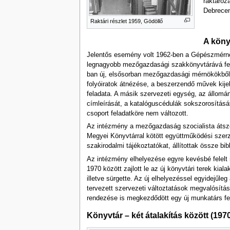
raktároz
Debrece
Raktári részlet 1959, Gödöllő
A köny
Jelentős esemény volt 1962-ben a Gépészmérnök
legnagyobb mezőgazdasági szakkönyvtárává fejl
ban új, elsősorban mezőgazdasági mérnökökből ál
folyóiratok átnézése, a beszerzendő művek kijel
feladata. A másik szervezeti egység, az állomán
címleírását, a katalóguscédulák sokszorosításá
csoport feladatköre nem változott.
Az intézmény a mezőgazdaság szocialista átszer
Megyei Könyvtárral kötött együttműködési szer
szakirodalmi tájékoztatókat, állítottak össze bi
Az intézmény elhelyezése egyre kevésbé felelt
1970 között zajlott le az új könyvtári terek kia
illetve sürgette. Az új elhelyezéssel egyidejűle
tervezett szervezeti változtatások megvalósításá
rendezése is megkezdődött egy új munkatárs fel
Könyvtár – két átalakítás között (197