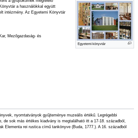
rként a gyűjtőkörnek megfelelő
Könyvtár a használókkal együtt
elt intézmény. Az Egyetemi Könyvtár
 Kar, Mezőgazdaság- és
Egyetemi könyvtár
ka könyvek, nyomtatványok gyűjteménye muzeális értékű. Legrégebbi
de sok más értékes kiadvány is megtalálható itt a 17-18. századból,
k Elementa rei rustica című tankönyve (Buda, 1777.). A 16. századból