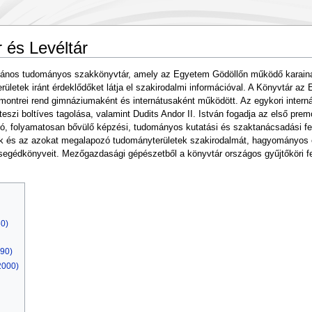
és Levéltár
ános tudományos szakkönyvtár, amely az Egyetem Gödöllőn működő karainak h
rületek iránt érdeklődőket látja el szakirodalmi információval. A Könyvtár a
emontrei rend gimnáziumaként és internátusaként működött. Az egykori intern
szi boltíves tagolása, valamint Dudits Andor II. István fogadja az első premo
folyó, folyamatosan bővülő képzési, tudományos kutatási és szaktanácsadási f
gyak és az azokat megalapozó tudományterületek szakirodalmát, hagyományos 
egédkönyveit. Mezőgazdasági gépészetből a könyvtár országos gyűjtőköri fela
60)
990)
2000)