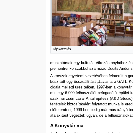
Tájékoztatás
munkatársak egy kulturált étkező konyhához és a
premontrei korszakból származó Dudits Andor sze
A korszak egyetemi vezetésében felmerült a gon
készített egy összeállítást „Javaslat a GATE Kö
oldala melletti üres telken. 1997-ben a könyvtá
mintegy 6.000 felhasználót befogadó új épület k
szakmai zsűri Lázár Antal építész (A&D Stúdió) t
feltételek biztosításáért folytatott munka is 
előteremteni, 1999-ben pedig már más irányú te
átalakítást végeztek ugyan, de a felhasználókat 
A Könyvtár ma