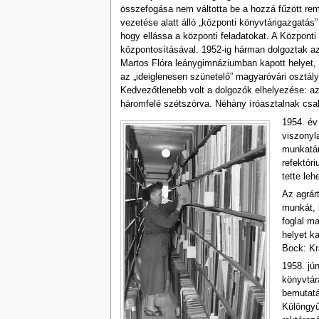
összefogása nem váltotta be a hozzá fűzött remé
vezetése alatt álló „központi könyvtárigazgatás
hogy ellássa a központi feladatokat. A Központi
központosításával. 1952-ig hárman dolgoztak az
Martos Flóra leánygimnáziumban kapott helyet, 
az „ideiglenesen szünetelő” magyaróvári osztál
Kedvezőtlenebb volt a dolgozók elhelyezése: az
háromfelé szétszórva. Néhány íróasztalnak csak a 
1954. év
viszonyl
munkatár
refektór
tette le
Az agrár
munkát, 
foglal m
helyet k
Bock: Kr
1958. jú
könyvtár
bemutatá
Különgyű