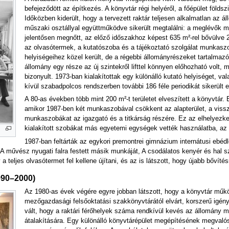
befejeződött az építkezés. A könyvtár régi helyéről, a főépület földsz
Időközben kiderült, hogy a tervezett raktár teljesen alkalmatlan az á
műszaki osztállyal együttműködve sikerült megtalálni: a meglévők mell
jelentősen megnőtt, az előző időszakhoz képest 635 m²-rel bővülve 20
az olvasótermek, a kutatószoba és a tájékoztató szolgálat munkaszobá
helyiségeihez közel került, de a régebbi állományrészeket tartalmazó
állomány egy része az új szintekről lifttel könnyen előhozható volt, 
bizonyult. 1973-ban kialakítottak egy különálló kutató helyiséget, val
kívül szabadpolcos rendszerben további 186 féle periodikát sikerült e
A 80-as években több mint 200 m²-t területet elveszített a könyvtár. 
amikor 1987-ben két munkaszobával csökkent az alapterület, a vissza
munkaszobákat az igazgató és a titkárság részére. Ez az elhelyezk
kialakított szobákat más egyetemi egységek vették használatba, az 
1987-ban feltárták az egykori premontrei gimnázium internátusi ebédl
A művész nyugati falra festett másik munkáját, A csodálatos kenyér és hal sza
a teljes olvasótermet fel kellene újítani, és az is látszott, hogy újabb bővíté
990–2000)
Az 1980-as évek végére egyre jobban látszott, hogy a könyvtár műkö
mezőgazdasági felsőoktatási szakkönyvtárától elvárt, korszerű igény
vált, hogy a raktári férőhelyek száma rendkívül kevés az állomány me
átalakítására. Egy különálló könyvtárépület megépítésének megvalósí