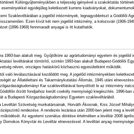
örténeti Különgyűjteményükben a teljesség igényével a szakoktatás történe
 eseményekkel egyidejűleg keletkezett kurrens kiadványokat, dokumentumoka
emi Szaklevéltárában a jogelőd intézmények, legnagyobbrészt a Gödöllői Agrá
visszamenően. Ezen kívül két nem jogelőd intézmény, a kolozsvári (1906-194
tézet (1896-1969) fennmaradt anyagai is itt kutathatók.
ra 1993-ban alakult meg. Gyűjtőköre az agrártudományi egyetem és jogelőd 
felsőoktatási levéltárakat tömörítő, szintén 1993-ban alakult Budapest-Gödöllői
övetség néven, országos hatáskörű közhasznú egyesületként működik.
rtól való leválasztásával kezdődött meg. A jogelőd intézményekben keletkeze
égét az Állatélettani és Takarmánykutatási Állomás, 1945 utáni elnevezéssel
azdaságtudományi Kar szaklevéltárával bonyolított le az intézmény iratcse
Gödöllőn őrzött fondjaihoz került csekély mennyiségű kiegészítés. 1996-
át a Budapesti Közgazdaságtudományi Egyetem szaklevéltárából.
a Levéltári Szövetség munkatársainak, Horváth Ákosnak, Kiss József Mihályn
középszintű rendezése. A rendezés lezárása után 2000-ben jelent meg a levéltá
 működését. Az egyetemi szenátus döntése értelmében a levéltár 2008 április
ry Domokos Könyvtár és Levéltár elnevezéssel. A levéltári anyag mennyisége 