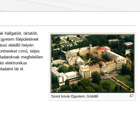
allgatóit, oktatóit,
z Egyetem főépületének
átusi ebédlő helyén
ntreieket című, teljes
eladatoknak megfelelően
és elektronikus
datot lát el.
Szent István Egyetem, Gödöllő