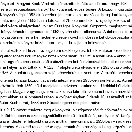
nyeket. Magyari Beck Vladimír elérkezettnek látta az időt arra, hogy 1952. 
” és a „mezőgazdasági karok” könyvtárának egyesítésére. A központi igazgatá
 Könyvtár végül 1952 októberében jött létre a volt mezőgazdasági kari könyv
 intézményben. 1953-ban a létszámot 28 főre emelték, az új dolgozók között 
ahol végre elhelyezhető volt az Országos Könyvtári Központtól megkapott néh
y könyvtárának megmaradt és 1952 nyarán átvett állománya. A debreceni és a
 olvasótermen és a két raktárhelyiségen kívül mindössze két dolgozószoba ál
raktári állványok között jutott hely, s itt zajlott a kölcsönzés is.
 ismét változást hozott, az egyetem székhelye ősztől fokozatosan Gödöllőre 
ag elfogadható körülmények közé költözhetett. 807 m² alapterülete – ebből 3
sak egy részének csak a kölcsönzőterem kettéosztásával lehetett munkahelyet
iuma helyén alakították ki. A 322 m² alapterületű olvasóterem 192 olvasó be
hetővé. A munkát ugyanakkor saját könyvkötészet segítette. A raktári toronyb
történeti kutatás központjává váló intézményben 1955-ben sor került az Agrárt
közöttük több 1850 előtti megjelent kiadványt tartalmazott. Utóbbiakból ala
agában. Magyar vagy magyar vonatkozású latin, illetve német nyelvű művekbő
apott ebben az állományrészben. A gyűjteményben 3 darab 16. századból szá
äuter Buch című, 1556-ban Strassburgban megjelent műve.
nius 2–15 között rendezte meg a könyvtár „Mezőgazdasági felsőoktatásunk 
ak történetében is szinte egyedülálló méretű – kiállítását, amelynek 51 tár
sával idézte fel felsőoktatásunk múltját, hagyományait. 1958-ban – nagyrészt 
jtemény. Alapvető rendeltetése egyetemünk és a mezőgazdasági képzés törté