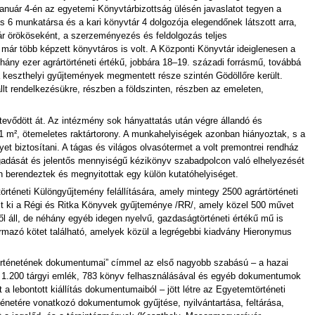
január 4-én az egyetemi Könyvtárbizottság ülésén javaslatot tegyen a
s 6 munkatársa és a kari könyvtár 4 dolgozója elegendőnek látszott arra,
tár örököseként, a szerzeményezés és feldolgozás teljes
már több képzett könyvtáros is volt. A Központi Könyvtár ideiglenesen a
ány ezer agrártörténeti értékű, jobbára 18–19. századi forrásmű, továbbá
 keszthelyi gyűjtemények megmentett része szintén Gödöllőre került.
lt rendelkezésükre, részben a földszinten, részben az emeleten,
tevődött át. Az intézmény sok hányattatás után végre állandó és
51 m², ötemeletes raktártorony. A munkahelyiségek azonban hiányoztak, s a
 biztosítani. A tágas és világos olvasótermet a volt premontrei rendház
fogadását és jelentős mennyiségű kézikönyv szabadpolcon való elhelyezését
an berendeztek és megnyitottak egy külön kutatóhelyiséget.
örténeti Különgyűjtemény felállítására, amely mintegy 2500 agrártörténeti
kult ki a Régi és Ritka Könyvek gyűjteménye /RR/, amely közel 500 művet
l áll, de néhány egyéb idegen nyelvű, gazdaságtörténeti értékű mű is
rmazó kötet található, amelyek közül a legrégebbi kiadvány Hieronymus
történetének dokumentumai” címmel az első nagyobb szabású – a hazai
lója 1.200 tárgyi emlék, 783 könyv felhasználásával és egyéb dokumentumok
a lebontott kiállítás dokumentumaiból – jött létre az Egyetemtörténeti
netére vonatkozó dokumentumok gyűjtése, nyilvántartása, feltárása,