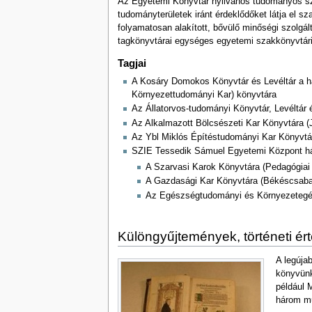
Az Egyetemi Könyvtár nyilvános tudományos szakk
tudományterületek iránt érdeklődőket látja el 
folyamatosan alakított, bővülő minőségi szolg
tagkönyvtárai egységes egyetemi szakkönyvtár
Tagjai
A Kosáry Domokos Könyvtár és Levéltár a 
Környezettudományi Kar) könyvtára
Az Állatorvos-tudományi Könyvtár, Levéltá
Az Alkalmazott Bölcsészeti Kar Könyvtára (
Az Ybl Miklós Építéstudományi Kar Könyvtá
SZIE Tessedik Sámuel Egyetemi Központ há
A Szarvasi Karok Könyvtára (Pedagógiai 
A Gazdasági Kar Könyvtára (Békéscsaba
Az Egészségtudományi és Környezetegés
Különgyűjtemények, történeti ér
A legúja
könyvünk
például 
három m