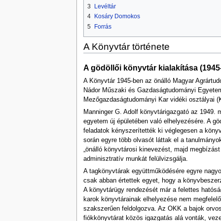
3
Levéltár
4
Kosáry Domokos
5
Forrás
A Könyvtár története
A gödöllői könyvtár kialakítása (1945
A Könyvtár 1945-ben az önálló Magyar Agrártu
Nádor Műszaki és Gazdaságtudományi Egyetem
Mezőgazdaságtudományi Kar vidéki osztályai (
Manninger G. Adolf könyvtárigazgató az 1949. má
egyetem új épületében való elhelyezésére. A g
feladatok kényszerítették ki véglegesen a köny
során egyre több olvasót láttak el a tanulmány
„önálló könyvtárosi kinevezést, majd megbízást
adminisztratív munkát felülvizsgálja.
A tagkönyvtárak együttműködésére egyre nagyobb 
csak abban értettek egyet, hogy a könyvbeszerzé
A könyvtárügy rendezését már a felettes hatóság
karok könyvtárainak elhelyezése nem megfelelő
szakszerűen feldolgozva. Az OKK a bajok orvoslás
fiókkönyvtárat közös igazgatás alá vonták, vezet