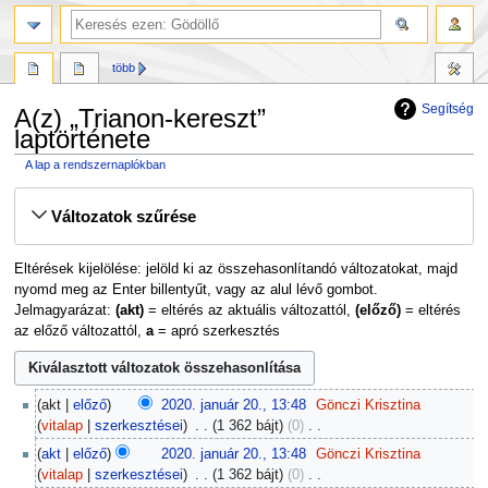
több
Segítség
A(z) „Trianon-kereszt”
laptörténete
A lap a rendszernaplókban
Ugrás
Ugrás
Változatok szűrése
a
a
navigációhoz
kereséshez
Eltérések kijelölése: jelöld ki az összehasonlítandó változatokat, majd
nyomd meg az Enter billentyűt, vagy az alul lévő gombot.
Jelmagyarázat:
(akt)
= eltérés az aktuális változattól,
(előző)
= eltérés
az előző változattól,
a
= apró szerkesztés
2020.
akt
előző
2020. január 20., 13:48
‎
Gönczi Krisztina
január
vitalap
szerkesztései
‎
1 362 bájt
0
‎
20.
N
akt
előző
2020. január 20., 13:48
‎
Gönczi Krisztina
i
vitalap
szerkesztései
‎
1 362 bájt
0
‎
n