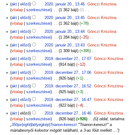
N
akt
előző
2020. január 20., 13:46
‎
Gönczi Krisztina
c
i
vitalap
szerkesztései
‎
1 362 bájt
0
‎
s
n
N
s
akt
előző
2020. január 20., 13:45
‎
Gönczi Krisztina
c
i
z
vitalap
szerkesztései
‎
1 362 bájt
+78
‎
s
n
e
N
s
akt
előző
2020. január 20., 13:44
‎
Gönczi Krisztina
c
r
i
z
vitalap
szerkesztései
‎
1 284 bájt
−25
‎
s
k
n
e
N
s
akt
előző
2020. január 20., 13:43
‎
Gönczi Krisztina
e
c
r
i
z
vitalap
szerkesztései
‎
1 309 bájt
+395
‎
s
s
k
n
e
N
2019.
z
s
akt
előző
2019. december 27., 17:07
‎
Gönczi Krisztina
e
c
r
i
december
t
z
vitalap
szerkesztései
‎
914 bájt
−12
‎
s
s
k
n
27.
é
e
N
z
s
akt
előző
2019. december 27., 17:06
‎
Gönczi Krisztina
e
c
s
r
i
t
z
vitalap
szerkesztései
‎
926 bájt
+1
‎
s
s
i
k
n
é
e
N
z
s
ö
akt
előző
2019. december 27., 16:52
‎
Gönczi Krisztina
e
c
s
r
i
t
z
s
vitalap
szerkesztései
‎
925 bájt
+3
‎
s
s
i
k
n
é
e
s
N
z
s
ö
akt
előző
2019. december 27., 16:47
‎
Gönczi Krisztina
e
c
s
r
z
i
t
z
s
vitalap
szerkesztései
‎
922 bájt
−4
‎
s
s
i
k
e
n
é
e
s
N
z
s
ö
akt
előző
2019. december 27., 16:46
‎
Gönczi Krisztina
e
f
c
s
r
z
i
t
z
s
vitalap
szerkesztései
‎
926 bájt
+926
‎
Új oldal, tartalma:
s
o
s
i
k
e
n
é
e
s
„
350px|right|bélyegkép|Trianon-kereszt
'''Trianon-kereszt''' a
z
g
s
ö
e
f
c
s
r
z
máriabesnyői kolostor mögött található, a 3-as főút mellett.…”
t
l
z
s
s
o
s
i