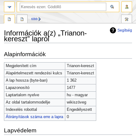
több
Segítség
Információk a(z) „Trianon-
kereszt” lapról
Ugrás
Ugrás
Alapinformációk
a
a
navigációhoz
kereséshez
Megjelenített cím
Trianon-kereszt
Alapértelmezett rendezési kulcs
Trianon-kereszt
A lap hossza (byte-ban)
1 362
Lapazonosító
1477
Laptartalom nyelve
hu - magyar
Az oldal tartalommodellje
wikiszöveg
Indexelés robottal
Engedélyezett
Átirányítások száma erre a lapra
0
Lapvédelem