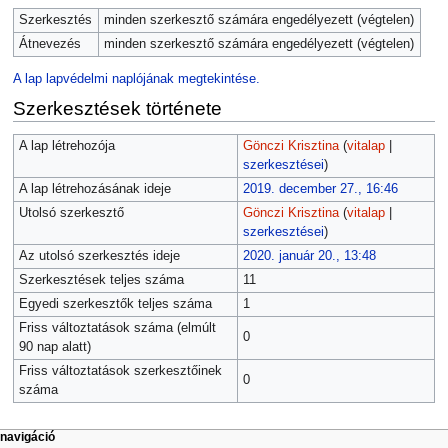
Szerkesztés
minden szerkesztő számára engedélyezett (végtelen)
Átnevezés
minden szerkesztő számára engedélyezett (végtelen)
A lap lapvédelmi naplójának megtekintése.
Szerkesztések története
A lap létrehozója
Gönczi Krisztina
(
vitalap
|
szerkesztései
)
A lap létrehozásának ideje
2019. december 27., 16:46
Utolsó szerkesztő
Gönczi Krisztina
(
vitalap
|
szerkesztései
)
Az utolsó szerkesztés ideje
2020. január 20., 13:48
Szerkesztések teljes száma
11
Egyedi szerkesztők teljes száma
1
Friss változtatások száma (elmúlt
0
90 nap alatt)
Friss változtatások szerkesztőinek
0
száma
navigáció