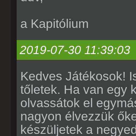
a Kapitólium
2019-07-30 11:39:03
Kedves Játékosok! Is
tőletek. Ha van egy 
olvassátok el egymás 
nagyon élvezzük őket
készüljetek a negyed