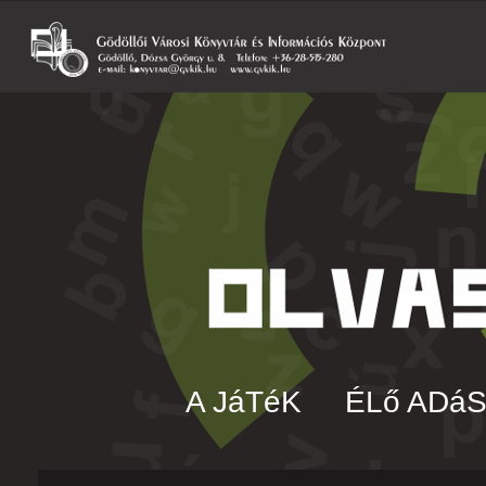
A JáTéK
ÉLő ADá