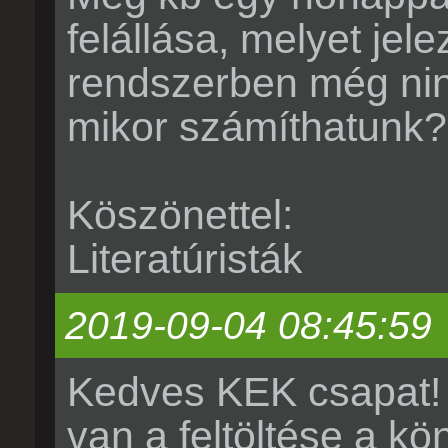
felállása, melyet je
rendszerben még ninc
mikor számíthatunk?
Köszönettel:
Literatúristák
2019-09-04 08:45:59
Kedves KEK csapat! 
van a feltöltése a k