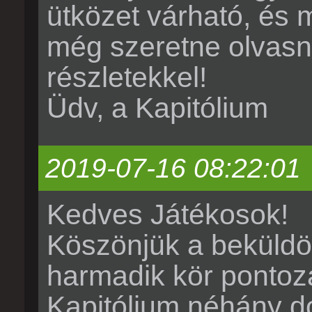
ütközet várható, és m
még szeretne olvasn
részletekkel!
Üdv, a Kapitólium
2019-07-16 08:22:01
Kedves Játékosok!
Köszönjük a beküldöt
harmadik kör pontozá
Kapitólium néhány do