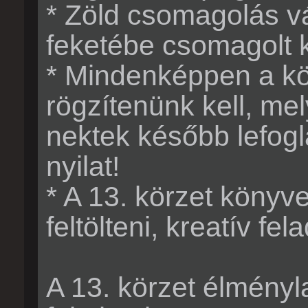
* Zöld csomagolás vá
feketébe csomagolt k
* Mindenképpen a kö
rögzítenünk kell, mel
nektek később lefogl
nyilat!
* A 13. körzet könyv
feltölteni, kreatív fe
A 13. körzet élményl