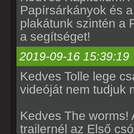
Papírsárkányok és a 
plakátunk szintén a F
a segítséget!
2019-09-16 15:39:19
Kedves Tolle lege csap
videóját nem tudjuk m
Kedves The worms! A
trailernél az Első c