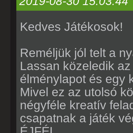
2019-08-30 15:03:44
Kedves Játékosok!
Reméljük jól telt a n
Lassan közeledik az 
élménylapot és egy kre
Mivel ez az utolsó kö
négyféle kreatív fel
csapatnak a játék 
ÉJFÉL.