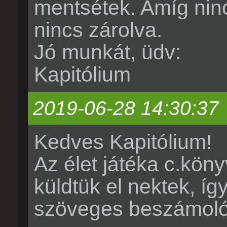
mentsétek. Amíg nincs
nincs zárolva.
Jó munkát, üdv:
Kapitólium
2019-06-28 14:30:37
Kedves Kapitólium!
Az élet játéka c.köny
küldtük el nektek, í
szöveges beszámolót