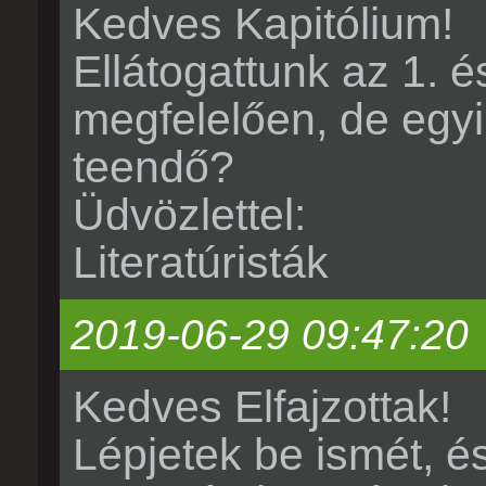
Kedves Kapitólium!
Ellátogattunk az 1. é
megfelelően, de egyik
teendő?
Üdvözlettel:
Literatúristák
2019-06-29 09:47:20
Kedves Elfajzottak!
Lépjetek be ismét, é