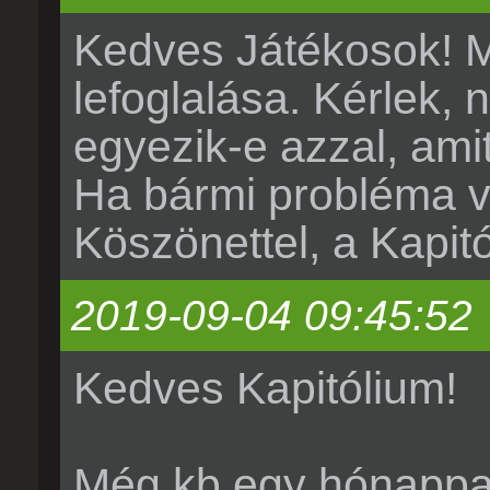
Kedves Játékosok! M
lefoglalása. Kérlek, 
egyezik-e azzal, amit
Ha bármi probléma va
Köszönettel, a Kapit
2019-09-04 09:45:52
Kedves Kapitólium!
Még kb egy hónappal 