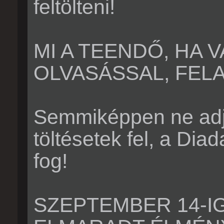
feltölteni!
MI A TEENDŐ, HA 
OLVASÁSSAL, FE
Semmiképpen ne adját
töltésetek fel, a Di
fog!
SZEPTEMBER 14-IG