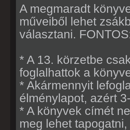
A megmaradt könyvek
műveiből lehet zsák
választani. FONTOS
* A 13. körzetbe csa
foglalhattok a könyv
* Akármennyit lefogla
élménylapot, azért 3-
* A könyvek címét nem
meg lehet tapogatni, 