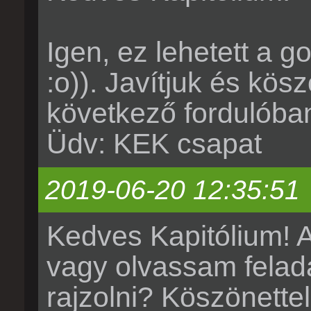
Igen, ez lehetett a g
:o)). Javítjuk és kö
következő fordulóba
Üdv: KEK csapat
2019-06-20 12:35:51
Kedves Kapitólium! 
vagy olvassam felada
rajzolni? Köszönette