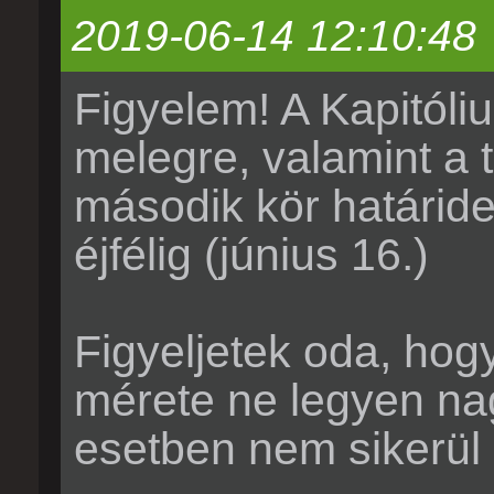
2019-06-14 12:10:48
Figyelem! A Kapitóli
melegre, valamint a t
második kör határid
éjfélig (június 16.)
Figyeljetek oda, hogy
mérete ne legyen na
esetben nem sikerül a