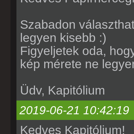
Szabadon választhatt
legyen kisebb :)
Figyeljetek oda, hogy
kép mérete ne legye
Üdv, Kapitólium
2019-06-21 10:42:19
Kedves Kapitólium!