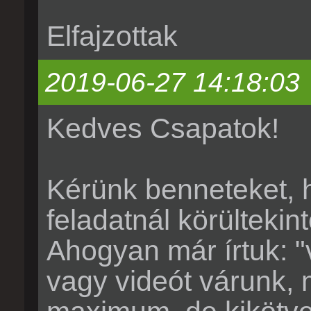
Elfajzottak
2019-06-27 14:18:03
Kedves Csapatok!
Kérünk benneteket, h
feladatnál körültekint
Ahogyan már írtuk: "
vagy videót várunk,