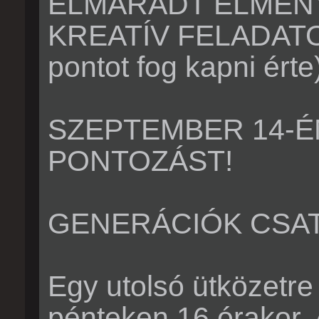
ELMARADT ÉLMÉN
KREATÍV FELADATOK
pontot fog kapni érte
SZEPTEMBER 14-É
PONTOZÁST!
GENERÁCIÓK CSAT
Egy utolsó ütközetr
pénteken 16 órakor.