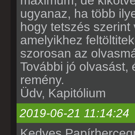
maximum, de kikötve
ugyanaz, ha több ilye
hogy tetszés szerint 
amelyikhez feltöltite
szorosan az olvasm
További jó olvasást,
remény.
Üdv, Kapitólium
2019-06-21 11:14:24
Kedves Papírherceg