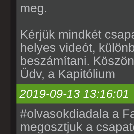
meg.
Kérjük mindkét csapat
helyes videót, külö
beszámítani. Köszön
Üdv, a Kapitólium
2019-09-13 13:16:01
#olvasokdiadala a F
megosztjuk a csapatok