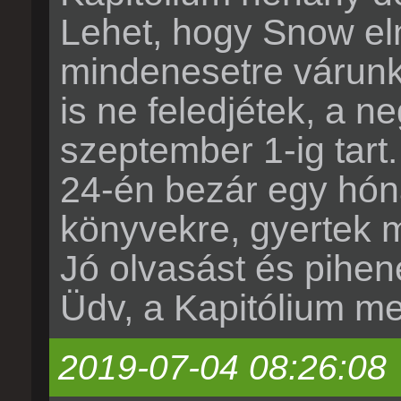
Lehet, hogy Snow el
mindenesetre várunk 
is ne feledjétek, a 
szeptember 1-ig tart.
24-én bezár egy hón
könyvekre, gyertek m
Jó olvasást és pihen
Üdv, a Kapitólium m
2019-07-04 08:26:08