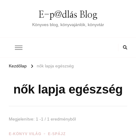
E-p@dlás Blog
Könyves blog, könyvajánlók, könyvtár
Kezdőlap
nők lapja egészség
nők lapja egészség
Megjelenítve: 1 -1 / 1 eredményből
E-KÖNYV VILÁG
E-SPÁJZ