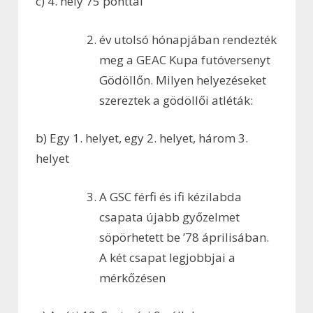
c) 4. hely 75 ponttal
év utolsó hónapjában rendezték
meg a GEAC Kupa futóversenyt
Gödöllőn. Milyen helyezéseket
szereztek a gödöllői atléták:
b) Egy 1. helyet, egy 2. helyet, három 3.
helyet
A GSC férfi és ifi kézilabda
csapata újabb győzelmet
söpörhetett be ’78 áprilisában.
A két csapat legjobbjai a
mérkőzésen