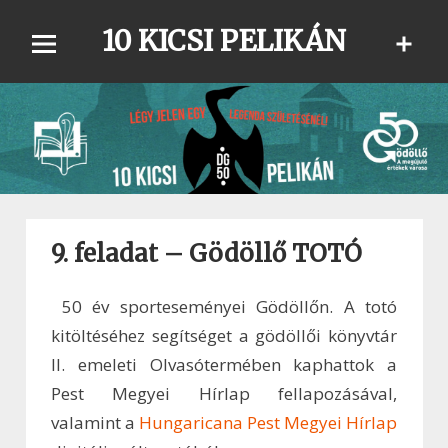
Skip
10 KICSI PELIKÁN
to
content
9. feladat – Gödöllő TOTÓ
50 év sporteseményei Gödöllőn. A totó
kitöltéséhez segítséget a gödöllői könyvtár
II. emeleti Olvasótermében kaphattok a
Pest Megyei Hírlap fellapozásával,
valamint a
Hungaricana Pest Megyei Hírlap