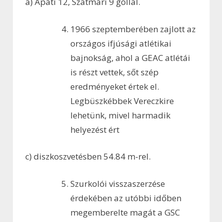
a) Apáti 12, Szatmári 9 góllal.
1966 szeptemberében zajlott az
országos ifjúsági atlétikai
bajnokság, ahol a GEAC atlétái
is részt vettek, sőt szép
eredményeket értek el.
Legbüszkébbek Vereczkire
lehetünk, mivel harmadik
helyezést ért
c) diszkoszvetésben 54.84 m-rel.
Szurkolói visszaszerzése
érdekében az utóbbi időben
megemberelte magát a GSC