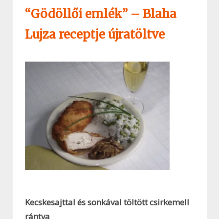
“Gödöllői emlék” – Blaha
Lujza receptje újratöltve
Kecskesajttal és sonkával töltött csirkemell
rántva