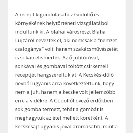
A recept kigondolásához Gödöllő és
környékének helytörténeti vizsgálatából
indultunk ki. A blahai városrészt Blaha
Lujzáról nevezték el, aki nemcsak a “nemzet
csalogánya” volt, hanem szakácsművészetét
is sokan elismerték. Az ő juhtúróval,
sonkával és gombával töltött csirkemell
receptjét hangszereltük át. A Kecskés-dűlő
névből ugyanis arra következtettünk, hogy
nem a juh, hanem a kecske volt jellemzőbb
erre a vidékre. A Gödöllőt övező erdőkben
sok gomba termett, tehát a gombát is
meghagytuk az étel mellett köretként. A
kecskesajt ugyanis jóval aromásabb, mint a