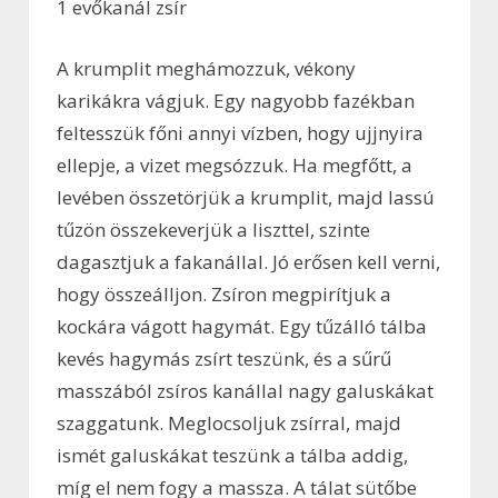
1 evőkanál zsír
A krumplit meghámozzuk, vékony
karikákra vágjuk. Egy nagyobb fazékban
feltesszük főni annyi vízben, hogy ujjnyira
ellepje, a vizet megsózzuk. Ha megfőtt, a
levében összetörjük a krumplit, majd lassú
tűzön összekeverjük a liszttel, szinte
dagasztjuk a fakanállal. Jó erősen kell verni,
hogy összeálljon. Zsíron megpirítjuk a
kockára vágott hagymát. Egy tűzálló tálba
kevés hagymás zsírt teszünk, és a sűrű
masszából zsíros kanállal nagy galuskákat
szaggatunk. Meglocsoljuk zsírral, majd
ismét galuskákat teszünk a tálba addig,
míg el nem fogy a massza. A tálat sütőbe