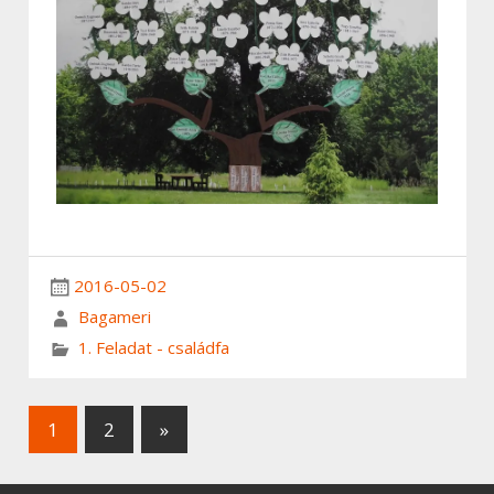
2016-05-02
Bagameri
1. Feladat - családfa
1
2
»