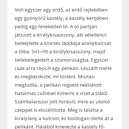
Volt egyszer egy erdő, az erdő rejtekében
egy gyönyörű kastély, a kastély kertjében
pedig egy feneketlen tó. A tó partján
játszott a királykisasszony, aki véletlenül
beleejtette a kincses ládikája aranykulcsát
a tóba. Sírt-rítt a királykisasszony, majd’
belebetegedett a szomorúságba. Egyszer
csak arra repült egy pelikán. Leszállt mellé
és megkérdezte, mi történt. Miután
megtudta, a pelikán rögvest nekilátott
hatalmas csőrével kimerni a vizet a tóból.
Számtalanszor jött-fordult, mire az utolsó
cseppet is elszállította. Meg is találta a
királylány a kulcsot, és boldogan ölelte át a
pelikánt. Hálából kinevezte a kastély fő-