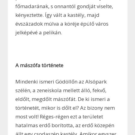
főmadarának, s onnantól gondját viselte,
kényeztette. Így vált a kastély, majd
évszázadok múlva a köréje épülő város
jelképévé a pelikán.
A mászófa története
Mindenki ismeri Gödöllőn az Alsópark
szélén, a zeneiskola mellett álló, fekvő,
eldőlt, megdőlt mászófát. De ki ismeri a
történetét, mikor is dőlt el? Az bizony nem
most volt! Réges-régen ezt a területet
hatalmas erdő borította, az erdő közepén
állt egy csodaszép kastély. Amikor egyszer