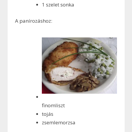
1 szelet sonka
A panírozáshoz:
finomliszt
tojás
zsemlemorzsa