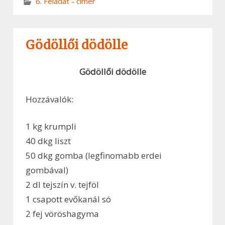
6. Feladat - címer
Gödöllői dödölle
Gödöllői dödölle
Hozzávalók:
1 kg krumpli
40 dkg liszt
50 dkg gomba (legfinomabb erdei
gombával)
2 dl tejszín v. tejföl
1 csapott evőkanál só
2 fej vöröshagyma