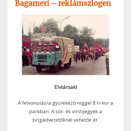
Bagameri – reklámszlogen
Elvtársak!
A felvonulásra gyülekező reggel 8 h-kor a
parkban. A sör- és virslijegyek a
brigádvezetőknél vehetők át.