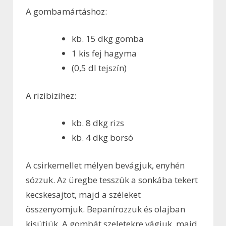
A gombamártáshoz:
kb. 15 dkg gomba
1 kis fej hagyma
(0,5 dl tejszín)
A rizibizihez:
kb. 8 dkg rizs
kb. 4 dkg borsó
A csirkemellet mélyen bevágjuk, enyhén
sózzuk. Az üregbe tesszük a sonkába tekert
kecskesajtot, majd a széleket
összenyomjuk. Bepanírozzuk és olajban
kisütjük. A gombát szeletekre vágjuk, majd