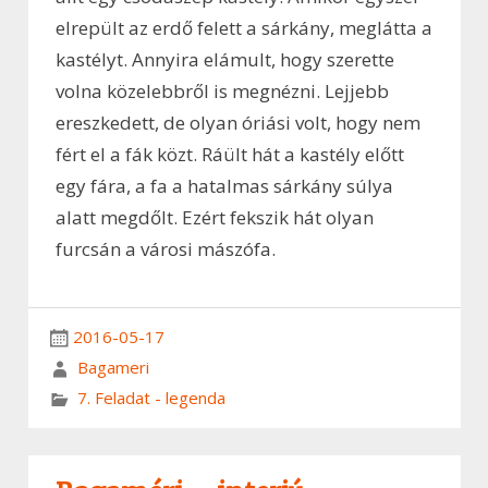
elrepült az erdő felett a sárkány, meglátta a
kastélyt. Annyira elámult, hogy szerette
volna közelebbről is megnézni. Lejjebb
ereszkedett, de olyan óriási volt, hogy nem
fért el a fák közt. Ráült hát a kastély előtt
egy fára, a fa a hatalmas sárkány súlya
alatt megdőlt. Ezért fekszik hát olyan
furcsán a városi mászófa.
2016-05-17
Bagameri
7. Feladat - legenda