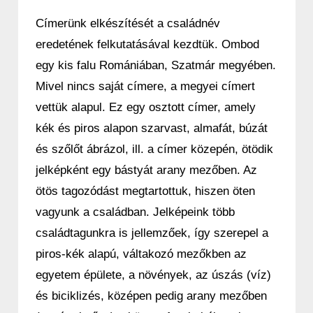
Címerünk elkészítését a családnév
eredetének felkutatásával kezdtük. Ombod
egy kis falu Romániában, Szatmár megyében.
Mivel nincs saját címere, a megyei címert
vettük alapul. Ez egy osztott címer, amely
kék és piros alapon szarvast, almafát, búzát
és szőlőt ábrázol, ill. a címer közepén, ötödik
jelképként egy bástyát arany mezőben. Az
ötös tagozódást megtartottuk, hiszen öten
vagyunk a családban. Jelképeink több
családtagunkra is jellemzőek, így szerepel a
piros-kék alapú, váltakozó mezőkben az
egyetem épülete, a növények, az úszás (víz)
és biciklizés, középen pedig arany mezőben