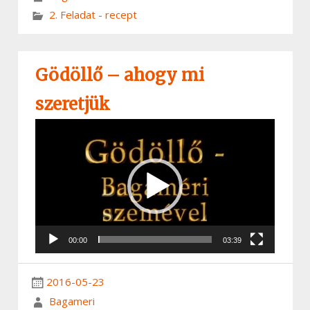
2. Feladat - recept
Gödöllő – ahogy mi
szeretjük
Videólejátszó
00:00
03:39
2016-05-23
Bagameri