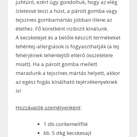
juhtúró, ezért úgy gondoltuk, hogy az elég
ízletessé teszi a húst, a párolt gomba vagy
tejszínes gombamártás jobban illene az
ételhez. Fő köretként rizibizit kínálunk.
A kecsketejet és a belőle készült termékeket
tehéntej-allergiások is fogyaszthatják (a tej
fehérjéinek tehéntejtől eltérő összetétele
miatt). Ha a párolt gomba mellett
maradunk a tejszínes mártás helyett, akkor
az egész fogás kínálható tejérzékenyeknek
is!
Hozzávalók személyenként
:
1 db csirkemellfilé
kb. 5 dkg kecskesajt