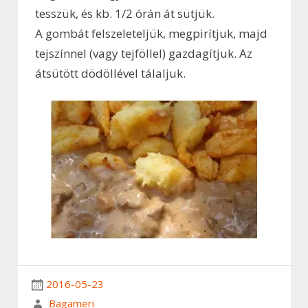
tesszük, és kb. 1/2 órán át sütjük.
A gombát felszeleteljük, megpirítjuk, majd
tejszínnel (vagy tejföllel) gazdagítjuk. Az
átsütött dödöllével tálaljuk.
2016-05-23
Bagameri