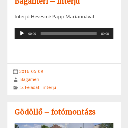
Bagaméri – interjú
Interjú Hevesiné Papp Mariannával
Audió
00:00
00:00
lejátszó
2016-05-09
Bagameri
5. Feladat - interjú
Gödöllő – fotómontázs