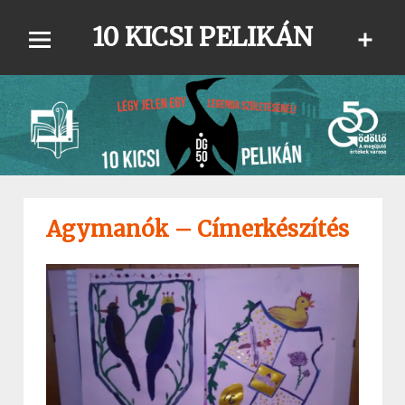
Skip
10 KICSI PELIKÁN
to
content
Agymanók – Címerkészítés