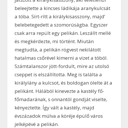
beleejtette a kincses ládikája aranykulcsát
a tóba. Sírt-rítt a királykisasszony, majd’
belebetegedett a szomorúságba. Egyszer
csak arra repült egy pelikán. Leszállt mellé
és megkérdezte, mi történt. Miután
megtudta, a pelikán rögvest nekilátott
hatalmas csőrével kimerni a vizet a tóból.
Számtalanszor jött-fordult, mire az utolsó
cseppet is elszállította. Meg is találta a
királylány a kulcsot, és boldogan ölelte át a
pelikánt. Hálából kinevezte a kastély fő-
főmadarának, s onnantól gondját viselte,
kényeztette. Így vált a kastély, majd
évszázadok múlva a köréje épülő város
jelképévé a pelikán.