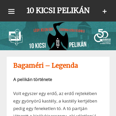
Skip
10 KICSI PELIKÁN
to
content
Bagaméri – Legenda
A pelikán története
Volt egyszer egy erdő, az erdő rejtekében
egy gyönyörű kastély, a kastély kertjében
pedig egy feneketlen tó. A tó partján
játszott a királykisasszony, aki véletlenül