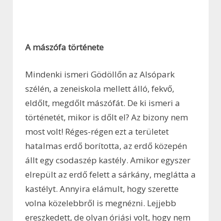
A mászófa története
Mindenki ismeri Gödöllőn az Alsópark
szélén, a zeneiskola mellett álló, fekvő,
eldőlt, megdőlt mászófát. De ki ismeri a
történetét, mikor is dőlt el? Az bizony nem
most volt! Réges-régen ezt a területet
hatalmas erdő borította, az erdő közepén
állt egy csodaszép kastély. Amikor egyszer
elrepült az erdő felett a sárkány, meglátta a
kastélyt. Annyira elámult, hogy szerette
volna közelebbről is megnézni. Lejjebb
ereszkedett, de olyan óriási volt, hogy nem