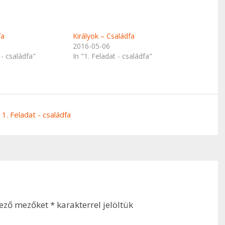
fa
Királyok – Családfa
2016-05-06
 - családfa"
In "1. Feladat - családfa"
1. Feladat - családfa
lező mezőket
*
karakterrel jelöltük