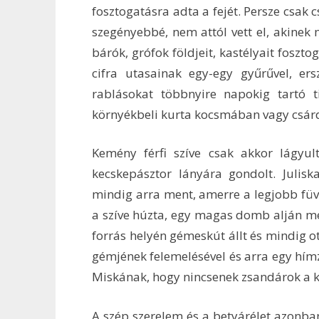
fosztogatásra adta a fejét. Persze csak 
szegényebbé, nem attól vett el, akine
bárók, grófok földjeit, kastélyait foszt
cifra utasainak egy-egy gyűrűvel, er
rablásokat többnyire napokig tartó t
környékbeli kurta kocsmában vagy csár
Kemény férfi szíve csak akkor lágyult
kecskepásztor lányára gondolt. Julisk
mindig arra ment, amerre a legjobb füve
a szíve húzta, egy magas domb alján 
forrás helyén gémeskút állt és mindig ot
gémjének felemelésével és arra egy hímze
Miskának, hogy nincsenek zsandárok a k
A szép szerelem és a betyárélet azonba