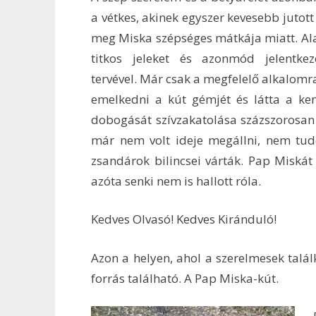
a vétkes, akinek egyszer kevesebb jutott 
meg Miska szépséges mátkája miatt. Ala
titkos jeleket és azonmód jelentke
tervével. Már csak a megfelelő alkalomra
emelkedni a kút gémjét és látta a ke
dobogását szívzakatolása százszorosan 
már nem volt ideje megállni, nem tudot
zsandárok bilincsei várták. Pap Miská
azóta senki nem is hallott róla.
Kedves Olvasó! Kedves Kiránduló!
Azon a helyen, ahol a szerelmesek talál
forrás található. A Pap Miska-kút.