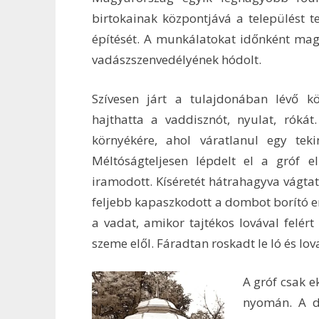
birtokainak központjává a települést t
építését. A munkálatokat időnként maga
vadászszenvedélyének hódolt.
Szívesen járt a tulajdonában lévő 
hajthatta a vaddisznót, nyulat, róká
környékére, ahol váratlanul egy teki
Méltóságteljesen lépdelt el a gróf el
iramodott. Kíséretét hátrahagyva vágta
feljebb kapaszkodott a dombot borító er
a vadat, amikor tajtékos lovával felért
szeme elől. Fáradtan roskadt le ló és lo
A gróf csak e
nyomán. A do