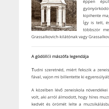
éppen épül
gyönyörködö
kipihente mag
Így is tett,
többször me
Grassalkovich-kilátónak vagy Grassalkov
A gödöll
ő
i m
ászófa legendája
T
udni szeretnéd, miért fekszik a zenei
fával, vajon mi billentette ki egyensúlyáb
A közelben lévő zeneiskola növendéke
volt, aki arról álmodott, hogy híres muzs
kedvét és örömét lelte a muzsikálásb