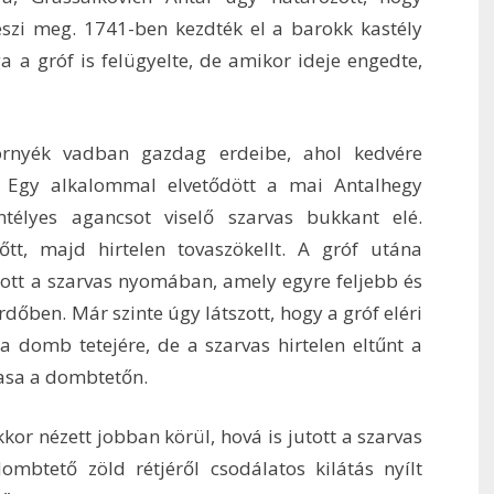
eszi meg. 1741-ben kezdték el a barokk kastély
 a gróf is felügyelte, de amikor ideje engedte,
környék vadban gazdag erdeibe, ahol kedvére
t. Egy alkalommal elvetődött a mai Antalhegy
ntélyes agancsot viselő szarvas bukkant elé.
őtt, majd hirtelen tovaszökellt. A gróf utána
tott a szarvas nyomában, amely egyre feljebb és
dőben. Már szinte úgy látszott, hogy a gróf eléri
 a domb tetejére, de a szarvas hirtelen eltűnt a
vasa a dombtetőn.
kkor nézett jobban körül, hová is jutott a szarvas
mbtető zöld rétjéről csodálatos kilátás nyílt