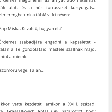
Érdemes megpihenni az árnyat adó hatalmas
fák alatt és a hűs forrásvizet kortyolgatva
elmerenghetünk a táblára írt néven:
Pap Miska. Ki volt ő, hogyan élt?
Érdemes szabadjára engedni a képzeletet –
talán a Te gondolataid másfelé szállnak majd,
mint a mieink.
n szomorú vége. Talán…
kkor vette kezdetét, amikor a XVIII. századi
a, Grassalkovich Antal úgy határozott, hogy