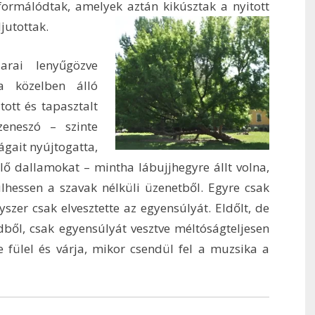
formálódtak, amelyek aztán
kikúsztak a nyitott
jutottak.
rai lenyűgözve
a közelben álló
ott és tapasztalt
zeneszó – szinte
ágait nyújtogatta,
lő dallamokat – mintha lábujjhegyre állt volna,
lhessen a szavak nélküli üzenetből. Egyre csak
yszer csak elvesztette az egyensúlyát. Eldőlt, de
dből, csak egyensúlyát vesztve méltóságteljesen
e fülel és várja, mikor csendül fel a muzsika a