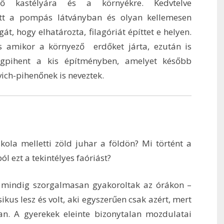
ő kastélyára és a környékre. Kedvtelve
tt a pompás látványban és olyan kellemesen
át, hogy elhatározta, filagóriát építtet e helyen.
 és amikor a környező erdőket járta, ezután is
gpihent a kis építményben, amelyet később
ich-pihenőnek is neveztek.
skola melletti zöld juhar a földön? Mi történt a
ól ezt a tekintélyes faóriást?
i mindig szorgalmasan gyakoroltak az órákon –
ikus lesz és volt, aki egyszerűen csak azért, mert
an. A gyerekek eleinte bizonytalan mozdulatai