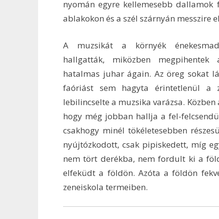
nyomán egyre kellemesebb dallamok 
ablakokon és a szél szárnyán messzire el
A muzsikát a környék énekesmada
hallgatták, miközben megpihentek 
hatalmas juhar ágain. Az öreg sokat lát
faóriást sem hagyta érintetlenül a 
lebilincselte a muzsika varázsa. Közben 
hogy még jobban hallja a fel-felcsendü
csakhogy minél tökéletesebben részesü
nyújtózkodott, csak pipiskedett, míg eg
nem tört derékba, nem fordult ki a föl
elfeküdt a földön. Azóta a földön fekv
zeneiskola termeiben.