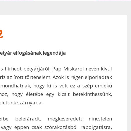
2
etyár elfogásának legendája
s-hírhedt betyárjáról, Pap Miskáról nevén kívül
iz az írott történelem. Azok is régen elporladtak
lmondhatnák, hogy ki is volt ez a szép emlékű
hoz, hogy életébe egy kicsit betekinthessünk,
eletünk szárnyába.
be belefáradt, megkeseredett nincstelen
n vagy éppen csak szórakozásból rabolgatásra,