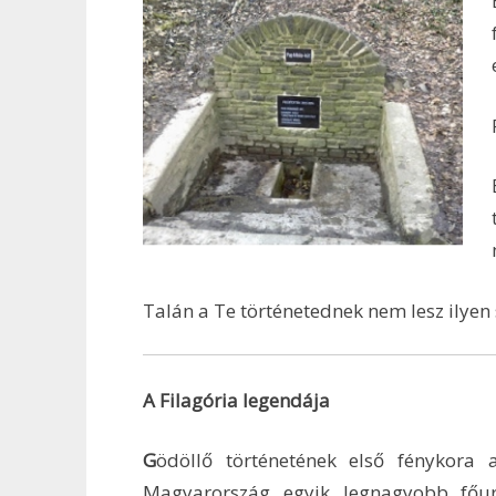
Talán a Te történetednek nem lesz ilye
A Filagória legendája
G
ödöllő történetének első fénykora a
Magyarország egyik legnagyobb főur