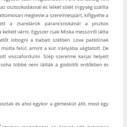
az osztozkodásnál és lelkét sötét irigység szállta
ttomosan megleste a szerelmespárt, kifigyelte a
zett a zsandárok parancsnokánál a piszkos
 kellett várni. Egyszer csak Miska messziről látta
ndőt lobogni a babati szélben. Lova patkóinak
múlta felül, amint a kút irányába vágtatott. De
t visszafordulni. Szép szerelme karjai helyett
t soha többé nem látták a gödöllői erdőkben és
koztak és ahol egykor a gémeskút állt, most egy