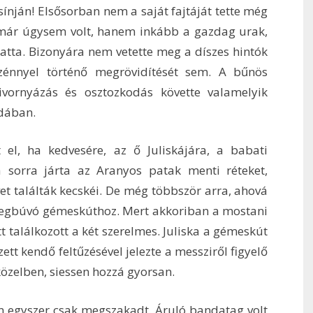
csínján! Elsősorban nem a saját fajtáját tette még
k már úgysem volt, hanem inkább a gazdag urak,
ogatta. Bizonyára nem vetette meg a díszes hintók
szénnyel történő megrövidítését sem. A bűnös
ivornyázás és osztozkodás követte valamelyik
dában.
 el, ha kedvesére, az ő Juliskájára, a babati
a sorra járta az Aranyos patak menti réteket,
t találták kecskéi. De még többször arra, ahová
megbúvó gémeskúthoz. Mert akkoriban a mostani
t találkozott a két szerelmes. Juliska a gémeskút
tt kendő feltűzésével jelezte a messziről figyelő
özelben, siessen hozzá gyorsan.
n egyszer csak megszakadt. Áruló bandatag volt