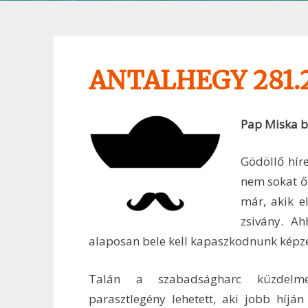
ANTALHEGY 281.
Pap Miska b
Gödöllő híre
nem sokat őr
már, akik e
zsivány. Ah
alaposan bele kell kapaszkodnunk képz
Talán a szabadságharc küzdelmei
parasztlegény lehetett, aki jobb híjá