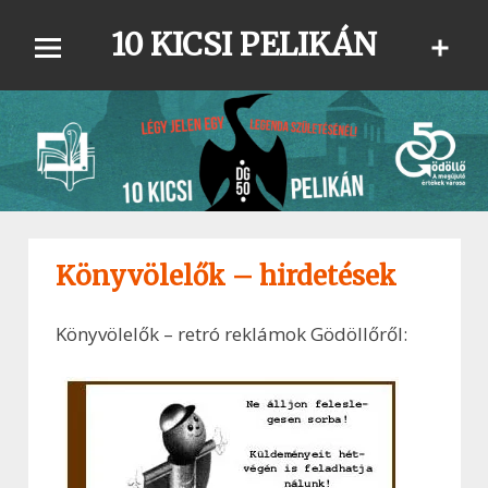
Skip
10 KICSI PELIKÁN
to
content
Könyvölelők – hirdetések
Könyvölelők – retró reklámok Gödöllőről: