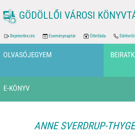
GÖDÖLLŐI VÁROSI KÖNYVT
Bejelentkezés
Eseménynaptár
Ötletláda
Elérhető
OLVASÓJEGYEM
BEIRAT
E-KÖNYV
ANNE SVERDRUP-THYGE