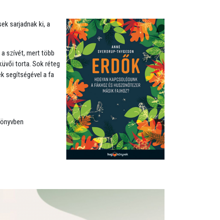
ek sarjadnak ki, a
 a szívét, mert több
küvői torta. Sok réteg
k segítségével a fa
 könyvben