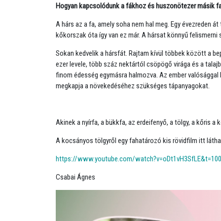
Hogyan kapcsolódunk a fákhoz és huszonötezer másik faj
A hárs az a fa, amely soha nem hal meg. Egy évezreden át 
kőkorszak óta így van ez már. A hársat könnyű felismerni sz
Sokan kedvelik a hársfát. Rajtam kívül többek között a bep
ezer levele, több száz nektártól csöpögő virága és a talaj
finom édesség egymásra halmozva. Az ember valósággal bel
megkapja a növekedéséhez szükséges tápanyagokat.
Akinek a nyírfa, a bükkfa, az erdeifenyő, a tölgy, a kőris
A kocsányos tölgyről egy fahatározó kis rövidfilm itt látha
https://www.youtube.com/watch?v=oDt1vH3SfLE&t=10
Csabai Ágnes