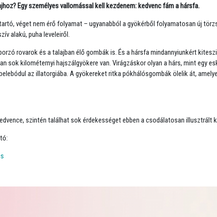
hoz? Egy személyes vallomással kell kezdenem: kedvenc fám a hársfa.
tartó, véget nem érő folyamat –
ugyanabból a gyökérből folyamatosan új törzs
ív alakú, puha leveleiről.
orzó rovarok és a talajban élő gombák is. És a hársfa mindannyiunkért kiteszi
ban sok kilométernyi hajszálgyökere van. Virágzáskor olyan a hárs, mint egy es
ebódul az illatorgiába. A gyökereket ritka pókhálósgombák ölelik át, amelye
 a kedvence, szintén találhat sok érdekességet ebben a csodálatosan illusztrált
tó:
0s