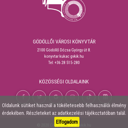
GÖDÖLLŐI VÁROSI KÖNYVTÁR
2100 Gödöllő Dózsa György út 8.
konyvtar kukac gvkik.hu
Tel: +36 28 515-280
KÖZÖSSÉGI OLDALAINK
Oldalunk
sütiket
használ a tökéletesebb felhasználói élmény
érdekében. Részleteket az
adatkezelési tájékoztatóban
talál.
Elfogadom
© 2020 Copyright:
www.gvkik.hu