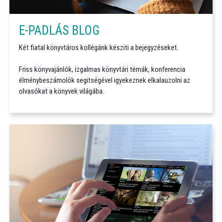
E-PADLÁS BLOG
Két fiatal könyvtáros kollégánk késziti a bejegyzéseket.
Friss könyvajánlók, izgalmas könyvtári témák, konferencia
élménybeszámolók segitségével igyekeznek elkalauzolni az
olvasókat a könyvek világába.