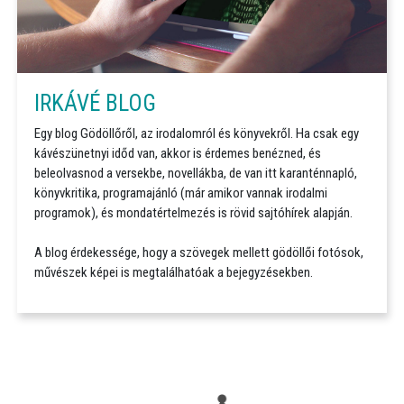
IRKÁVÉ BLOG
Egy blog Gödöllőről, az irodalomról és könyvekről. Ha csak egy
kávészünetnyi időd van, akkor is érdemes benézned, és
beleolvasnod a versekbe, novellákba, de van itt karanténnapló,
könyvkritika, programajánló (már amikor vannak irodalmi
programok), és mondatértelmezés is rövid sajtóhírek alapján.
A blog érdekessége, hogy a szövegek mellett gödöllői fotósok,
művészek képei is megtalálhatóak a bejegyzésekben.