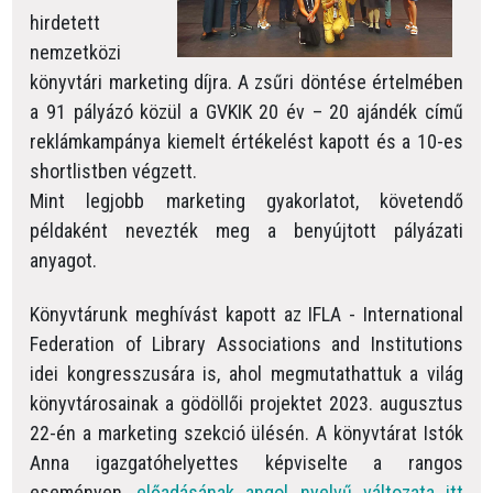
hirdetett
nemzetközi
könyvtári marketing díjra. A zsűri döntése értelmében
a 91 pályázó közül a GVKIK 20 év – 20 ajándék című
reklámkampánya kiemelt értékelést kapott és a 10-es
shortlistben végzett.
Mint legjobb marketing gyakorlatot, követendő
példaként nevezték meg a benyújtott pályázati
anyagot.
Könyvtárunk meghívást kapott az IFLA - International
Federation of Library Associations and Institutions
idei kongresszusára is, ahol megmutathattuk a világ
könyvtárosainak a gödöllői projektet 2023. augusztus
22-én a marketing szekció ülésén. A könyvtárat Istók
Anna igazgatóhelyettes képviselte a rangos
eseményen,
előadásának angol nyelvű változata itt