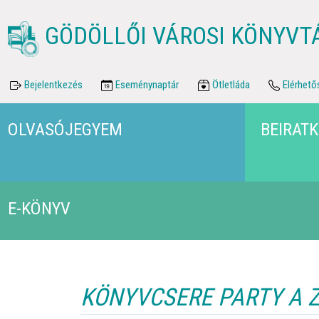
GÖDÖLLŐI VÁROSI KÖNYVT
Bejelentkezés
Eseménynaptár
Ötletláda
Elérhető
OLVASÓJEGYEM
BEIRAT
E-KÖNYV
KÖNYVCSERE PARTY A 