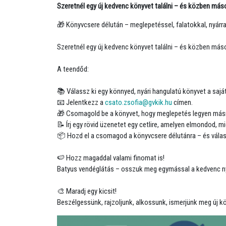
Szeretnél egy új kedvenc könyvet találni – és közben más
🎁 Könyvcsere délután – meglepetéssel, falatokkal, nyárra
Szeretnél egy új kedvenc könyvet találni – és közben má
A teendőd:
📚 Válassz ki egy könnyed, nyári hangulatú könyvet a saját
📧 Jelentkezz a
csato.zsofia@gvkik.hu
címen.
🎁 Csomagold be a könyvet, hogy meglepetés legyen más
📝 Írj egy rövid üzenetet egy cetlire, amelyen elmondod, mi
📦 Hozd el a csomagod a könyvcsere délutánra – és válas
🍉 Hozz magaddal valami finomat is!
Batyus vendéglátás – osszuk meg egymással a kedvenc nyár
🎨 Maradj egy kicsit!
Beszélgessünk, rajzoljunk, alkossunk, ismerjünk meg új k