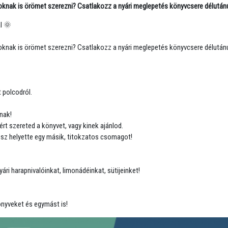
oknak is örömet szerezni?
Csatlakozz a nyári meglepetés könyvcsere délutá
l 🌞
soknak is örömet szerezni? Csatlakozz a nyári meglepetés könyvcsere délutá
 polcodról.
nak!
ért szereted a könyvet, vagy kinek ajánlod.
sz helyette egy másik, titokzatos csomagot!
i harapnivalóinkat, limonádéinkat, sütijeinket!
önyveket és egymást is!