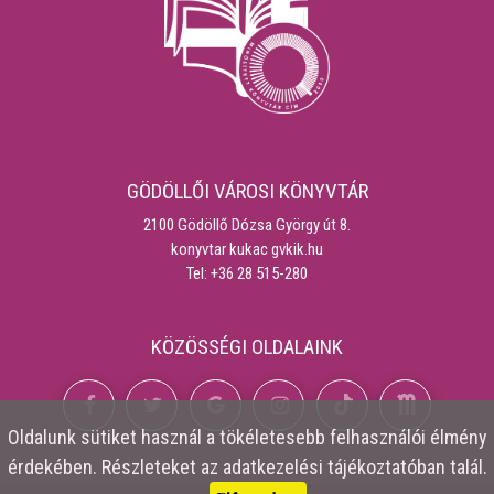
GÖDÖLLŐI VÁROSI KÖNYVTÁR
2100 Gödöllő Dózsa György út 8.
konyvtar kukac gvkik.hu
Tel: +36 28 515-280
KÖZÖSSÉGI OLDALAINK
Oldalunk
sütiket
használ a tökéletesebb felhasználói élmény
érdekében. Részleteket az
adatkezelési tájékoztatóban
talál.