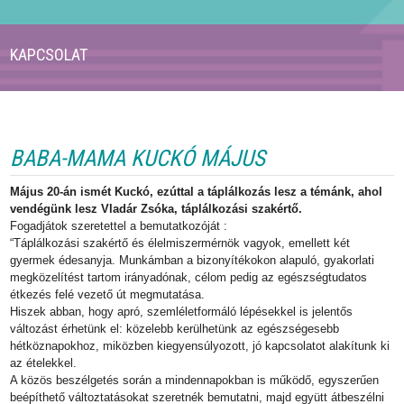
KAPCSOLAT
BABA-MAMA KUCKÓ MÁJUS
Május 20-án ismét Kuckó, ezúttal a táplálkozás lesz a témánk, ahol
vendégünk lesz Vladár Zsóka, táplálkozási szakértő.
Fogadjátok szeretettel a bemutatkozóját :
“Táplálkozási szakértő és élelmiszermérnök vagyok, emellett két
gyermek édesanyja. Munkámban a bizonyítékokon alapuló, gyakorlati
megközelítést tartom irányadónak, célom pedig az egészségtudatos
étkezés felé vezető út megmutatása.
Hiszek abban, hogy apró, szemléletformáló lépésekkel is jelentős
változást érhetünk el: közelebb kerülhetünk az egészségesebb
hétköznapokhoz, miközben kiegyensúlyozott, jó kapcsolatot alakítunk ki
az ételekkel.
A közös beszélgetés során a mindennapokban is működő, egyszerűen
beépíthető változtatásokat szeretnék bemutatni, majd együtt átbeszélni