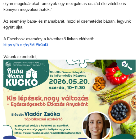
olyan megoldásokat, amelyek egy mozgalmas család életvitelébe is
könnyen megvalósíthatók.”
Az esemény baba- és mamabarát, hozd el csemetédet bátran, legyünk
együtt újra!
A Facebook esemény a következő linken elérhető:
https://fb.me/e/6MLWc3uf3
Várunk szeretettel,