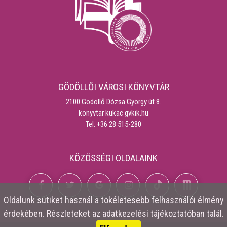
GÖDÖLLŐI VÁROSI KÖNYVTÁR
2100 Gödöllő Dózsa György út 8.
konyvtar kukac gvkik.hu
Tel: +36 28 515-280
KÖZÖSSÉGI OLDALAINK
Oldalunk
sütiket
használ a tökéletesebb felhasználói élmény
érdekében. Részleteket az
adatkezelési tájékoztatóban
talál.