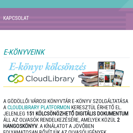
KAPCSOLAT
E-KÖNYVEINK
A GÖDÖLLŐI VÁROSI KÖNYVTÁR E-KÖNYV SZOLGÁLTATÁSA
A
CLOUDLIBRARY PLATFORMON
KERESZTÜL ÉRHETŐ EL.
JELENLEG
151 KÖLCSÖNÖZHETŐ DIGITÁLIS DOKUMENTUM
ÁLL AZ OLVASÓK RENDELKEZÉSÉRE, AMELYEK KÖZÜL
2
HANGOSKÖNYV
. A KÍNÁLATOT A JÖVŐBEN
FOLYAMATOSAN BŐVÍTJÜK AZ OLVASÓI IGÉNYEK,