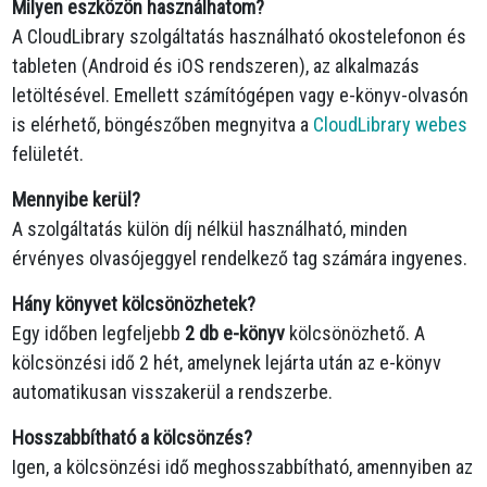
Milyen eszközön használhatom?
A CloudLibrary szolgáltatás használható okostelefonon és
tableten (Android és iOS rendszeren), az alkalmazás
letöltésével. Emellett számítógépen vagy e-könyv-olvasón
is elérhető, böngészőben megnyitva a
CloudLibrary webes
felületét.
Mennyibe kerül?
A szolgáltatás külön díj nélkül használható, minden
érvényes olvasójeggyel rendelkező tag számára ingyenes.
Hány könyvet kölcsönözhetek?
Egy időben legfeljebb
2 db e-könyv
kölcsönözhető. A
kölcsönzési idő 2 hét, amelynek lejárta után az e-könyv
automatikusan visszakerül a rendszerbe.
Hosszabbítható a kölcsönzés?
Igen, a kölcsönzési idő meghosszabbítható, amennyiben az