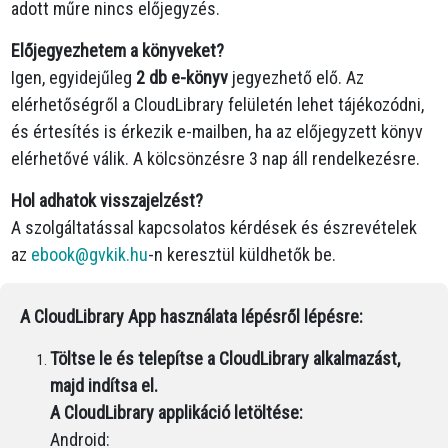
adott műre nincs előjegyzés.
Előjegyezhetem a könyveket?
Igen, egyidejűleg
2 db e-könyv
jegyezhető elő. Az
elérhetőségről a CloudLibrary felületén lehet tájékozódni,
és értesítés is érkezik e-mailben, ha az előjegyzett könyv
elérhetővé válik. A kölcsönzésre 3 nap áll rendelkezésre.
Hol adhatok visszajelzést?
A szolgáltatással kapcsolatos kérdések és észrevételek
az
ebook@gvkik.hu
-n keresztül küldhetők be.
A CloudLibrary App használata lépésről lépésre:
Töltse le és telepítse a CloudLibrary alkalmazást,
majd indítsa el.
A CloudLibrary applikáció letöltése:
Android: