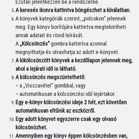
Ezután jelentkezzen be a rendszerbe.
A keresés ikonra kattintva böngészhet a kínálatban.
A könyvek kategóriák szerint, „polcokon” jelennek
meg. Egy könyv borítójára kattintva megtekintheti
annak adatait és rövid leírását.
A
„Kölcsönzés”
gombra kattintva azonnal
megnyithatja és olvashatja az adott e-könyvet.
A kikölcsönzött könyvek a kezdőlapon jelennek meg,
ahol a lejárati idő is látható.
A kölcsönzés megszüntethető:
– a „Visszavétel” gombbal, vagy
– automatikusan a kölcsönzési idő lejártakor.
Egy e-könyv kölcsönzési ideje 2 hét, ezt követően
automatikusan eltűnik az eszközről.
Egy adott könyvet egyszerre csak egy olvasó
kölcsönözhet.
Amennyiben egy könyv éppen kölcsönzésben van,