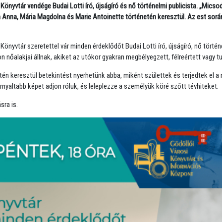
 Könyvtár vendége Budai Lotti író, újságíró és nő történelmi publicista. „Mics
Anna, Mária Magdolna és Marie Antoinette történetén keresztül. Az est során 
 Könyvtár szeretettel vár minden érdeklődőt Budai Lotti író, újságíró, nő törté
nőalakjai állnak, akiket az utókor gyakran megbélyegzett, félreértett vagy tu
n keresztül betekintést nyerhetünk abba, miként születtek és terjedtek el a 
árnyaltabb képet adjon róluk, és leleplezze a személyük köré szőtt tévhiteket.
sra is.