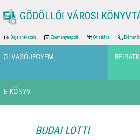
GÖDÖLLŐI VÁROSI KÖNYVT
Bejelentkezés
Eseménynaptár
Ötletláda
Elérhető
OLVASÓJEGYEM
BEIRAT
E-KÖNYV
BUDAI LOTTI