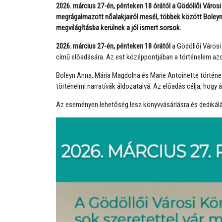
2026. március 27-én, pénteken 18 órától a Gödöllői Városi
megrágalmazott nőalakjairól mesél, többek között Boleyn 
megvilágításba kerülnek a jól ismert sorsok.
2026. március 27-én, pénteken 18 órától
a Gödöllői Városi
című előadására. Az est középpontjában a történelem azon 
Boleyn Anna, Mária Magdolna és Marie Antoinette történeté
történelmi narratívák áldozataivá. Az előadás célja, hogy 
Az eseményen lehetőség lesz könyvvásárlásra és dedikálá