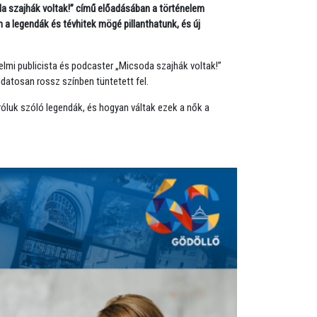
oda szajhák voltak!” című előadásában a történelem
a legendák és tévhitek mögé pillanthatunk, és új
nelmi publicista és podcaster „Micsoda szajhák voltak!”
datosan rossz színben tüntetett fel.
róluk szóló legendák, és hogyan váltak ezek a nők a